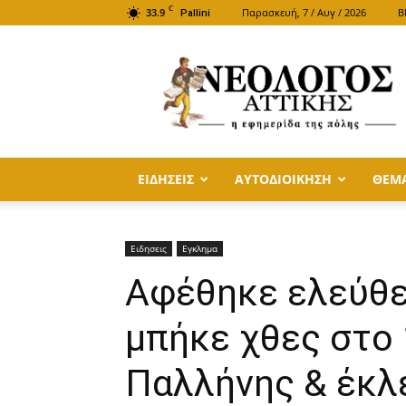
C
33.9
Παρασκευή, 7 / Αυγ / 2026
B
Pallini
ΝΕΟΛΟΓΟΣ
ΑΤΤΙΚΗΣ
ΕΙΔΗΣΕΙΣ
ΑΥΤΟΔΙΟΙΚΗΣΗ
ΘΕΜ
Ειδησεις
Εγκλημα
Αφέθηκε ελεύθε
μπήκε χθες στο 
Παλλήνης & έκλ