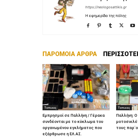
https://neologosattikis.gr
Η εφημερίδα της πόλης
ΠΑΡΟΜΟΙΑ ΑΡΘΡΑ
ΠΕΡΙΣΣΟΤΕ
Τοπικες
Τοπικες
Εμπρησμοί σε Παλλήνη / Γέρακα
Παλλήνη: Ο
συνδέονται με το κύκλωμα του
μοτοσικλέ
οργανωμένου εγκλήματος που
τους παρ΄ο
εξάρθρωσε η ΕΛ.ΑΣ.