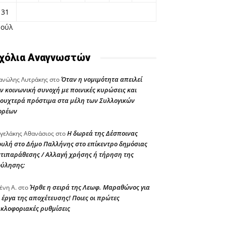
31
Ιούλ
χόλια Αναγνωστών
Όταν η νομιμότητα απειλεί
νώλης Λυτράκης
στο
ν κοινωνική συνοχή με ποινικές κυρώσεις και
ουχτερά πρόστιμα στα μέλη των Συλλογικών
ορέων
Η δωρεά της Δέσποινας
γελάκης Αθανάσιος
στο
υλή στο Δήμο Παλλήνης στο επίκεντρο δημόσιας
τιπαράθεσης / Αλλαγή χρήσης ή τήρηση της
ούλησης;
Ήρθε η σειρά της Λεωφ. Μαραθώνος για
ένη Α.
στο
 έργα της αποχέτευσης! Ποιες οι πρώτες
κλοφοριακές ρυθμίσεις