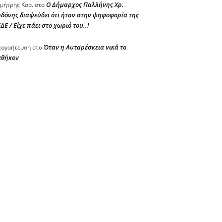
Ο Δήμαρχος Παλλήνης Χρ.
μήτρης Καρ.
στο
δόνης διαψεύδει ότι ήταν στην ψηφοφορία της
ΔΕ / Είχε πάει στο χωριό του..!
Όταν η Αυταρέσκεια νικά το
ογοήτευση
στο
αθήκον