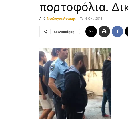
πορτοφόλια. Δι
Από
Νεολογος Αττικης
-
Τρ, 6 Οκτ, 2015
Κοινοποίηση