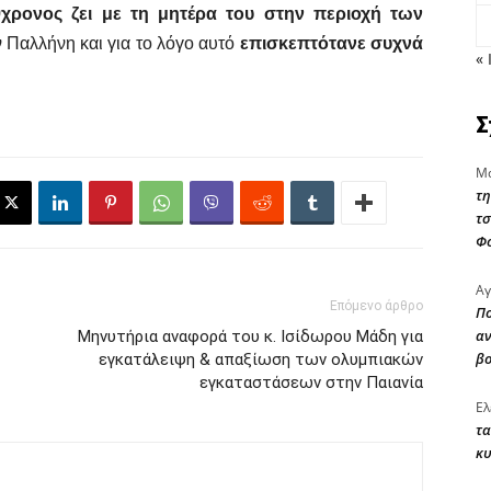
9χρονος ζει με τη μητέρα του στην περιοχή των
 Παλλήνη και για το λόγο αυτό
επισκεπτότανε συχνά
« 
Σ
Μα
τη
τσ
Φ
Αγ
Επόμενο άρθρο
Πο
αν
Μηνυτήρια αναφορά του κ. Ισίδωρου Μάδη για
β
εγκατάλειψη & απαξίωση των ολυμπιακών
εγκαταστάσεων στην Παιανία
Ελ
τα
κυ