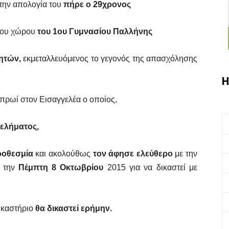
 την απολογία του
πήρε ο 29χρονος
ειου χώρου
του 1ου Γυμνασίου Παλλήνης
γητών,
εκμεταλλευόμενος το γεγονός της απασχόλησης
Η
πρωί στον Εισαγγελέα ο οποίος,
ελήματος,
ροθεσμία
και ακολούθως
τον άφησε ελεύθερο
με την
ο την
Πέμπτη 8 Οκτωβρίου
2015 για να δικαστεί με
Δικαστήριο
θα δικαστεί ερήμην.