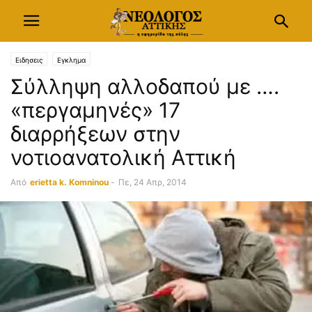
Ειδησεις
Εγκλημα
Σύλληψη αλλοδαπού με ….
«περγαμηνές» 17
διαρρήξεων στην
νοτιοανατολική Αττική
Από
erietta k. Komninou
-
Πε, 24 Απρ, 2014