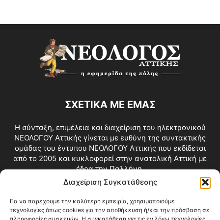
ΣΧΕΤΙΚΑ ΜΕ ΕΜΑΣ
Η σύνταξη, επιμέλεια και διαχείριση του ηλεκτρονικού
ΝΕΟΛΟΓΟΥ Αττικής γίνεται με ευθύνη της συντακτικής
ομάδας του έντυπου ΝΕΟΛΟΓΟΥ Αττικής που εκδίδεται
από το 2005 και κυκλοφορεί στην ανατολική Αττική με
έδρα την Παλλήνη.
Διαχείριση Συγκατάθεσης
Επικοινωνία:
info@neologosattikis.gr
Για να παρέχουμε την καλύτερη εμπειρία, χρησιμοποιούμε
τεχνολογίες όπως cookies για την αποθήκευση ή/και την πρόσβαση σε
ΑΚΟΛΟΥΘΗΣΕ ΜΑΣ
πληροφορίες συσκευών. Η συγκατάθεση για τις εν λόγω τεχνολογίες