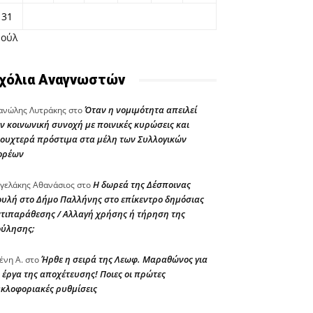
31
Ιούλ
χόλια Αναγνωστών
Όταν η νομιμότητα απειλεί
νώλης Λυτράκης
στο
ν κοινωνική συνοχή με ποινικές κυρώσεις και
ουχτερά πρόστιμα στα μέλη των Συλλογικών
ορέων
Η δωρεά της Δέσποινας
γελάκης Αθανάσιος
στο
υλή στο Δήμο Παλλήνης στο επίκεντρο δημόσιας
τιπαράθεσης / Αλλαγή χρήσης ή τήρηση της
ούλησης;
Ήρθε η σειρά της Λεωφ. Μαραθώνος για
ένη Α.
στο
 έργα της αποχέτευσης! Ποιες οι πρώτες
κλοφοριακές ρυθμίσεις