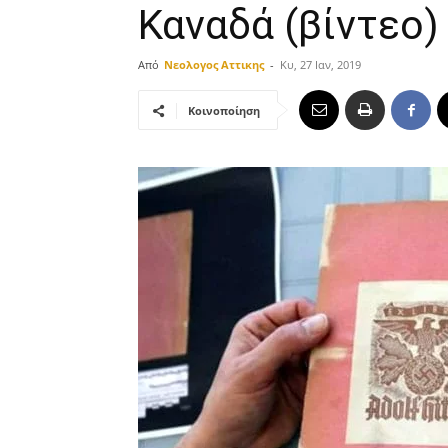
Καναδά (βίντεο)
Από
Νεολογος Αττικης
-
Κυ, 27 Ιαν, 2019
Κοινοποίηση