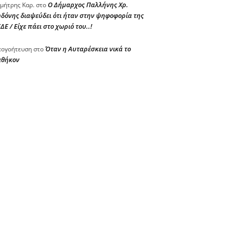
Ο Δήμαρχος Παλλήνης Χρ.
μήτρης Καρ.
στο
δόνης διαψεύδει ότι ήταν στην ψηφοφορία της
ΔΕ / Είχε πάει στο χωριό του..!
Όταν η Αυταρέσκεια νικά το
ογοήτευση
στο
αθήκον