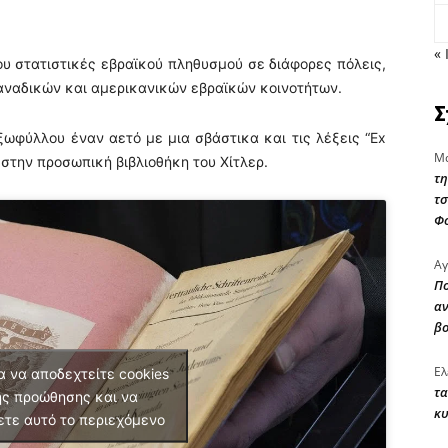
« 
ου στατιστικές εβραϊκού πληθυσμού σε διάφορες πόλεις,
αναδικών και αμερικανικών εβραϊκών κοινοτήτων.
Σ
εξωφύλλου έναν αετό με μια σβάστικα και τις λέξεις “Ex
Μα
ε στην προσωπική βιβλιοθήκη του Χίτλερ.
τη
τσ
Φ
Αγ
Πο
αν
β
Ελ
α να αποδεχτείτε cookies
τα
ς προώθησης και να
κυ
ετε αυτό το περιεχόμενο