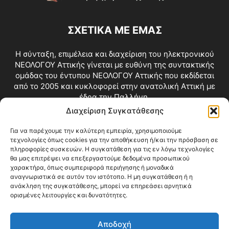
ΣΧΕΤΙΚΑ ΜΕ ΕΜΑΣ
Η σύνταξη, επιμέλεια και διαχείριση του ηλεκτρονικού
ΝΕΟΛΟΓΟΥ Αττικής γίνεται με ευθύνη της συντακτικής
ομάδας του έντυπου ΝΕΟΛΟΓΟΥ Αττικής που εκδίδεται
από το 2005 και κυκλοφορεί στην ανατολική Αττική με
έδρα την Παλλήνη.
Διαχείριση Συγκατάθεσης
Επικοινωνία:
info@neologosattikis.gr
Για να παρέχουμε την καλύτερη εμπειρία, χρησιμοποιούμε
τεχνολογίες όπως cookies για την αποθήκευση ή/και την πρόσβαση σε
ΑΚΟΛΟΥΘΗΣΕ ΜΑΣ
πληροφορίες συσκευών. Η συγκατάθεση για τις εν λόγω τεχνολογίες
θα μας επιτρέψει να επεξεργαστούμε δεδομένα προσωπικού
χαρακτήρα, όπως συμπεριφορά περιήγησης ή μοναδικά
αναγνωριστικά σε αυτόν τον ιστότοπο. Η μη συγκατάθεση ή η
ανάκληση της συγκατάθεσης, μπορεί να επηρεάσει αρνητικά
ορισμένες λειτουργίες και δυνατότητες.
Αποδοχή