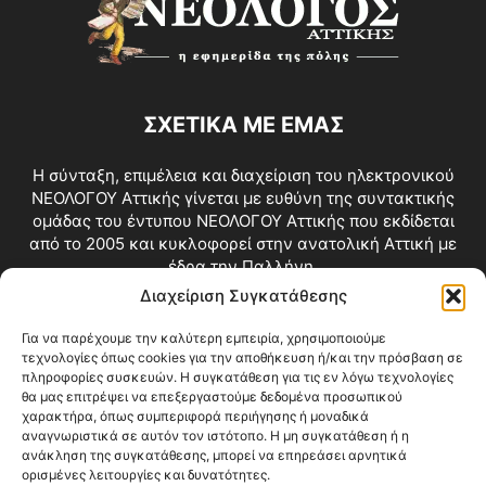
ΣΧΕΤΙΚΑ ΜΕ ΕΜΑΣ
Η σύνταξη, επιμέλεια και διαχείριση του ηλεκτρονικού
ΝΕΟΛΟΓΟΥ Αττικής γίνεται με ευθύνη της συντακτικής
ομάδας του έντυπου ΝΕΟΛΟΓΟΥ Αττικής που εκδίδεται
από το 2005 και κυκλοφορεί στην ανατολική Αττική με
έδρα την Παλλήνη.
Διαχείριση Συγκατάθεσης
Επικοινωνία:
info@neologosattikis.gr
Για να παρέχουμε την καλύτερη εμπειρία, χρησιμοποιούμε
τεχνολογίες όπως cookies για την αποθήκευση ή/και την πρόσβαση σε
ΑΚΟΛΟΥΘΗΣΕ ΜΑΣ
πληροφορίες συσκευών. Η συγκατάθεση για τις εν λόγω τεχνολογίες
θα μας επιτρέψει να επεξεργαστούμε δεδομένα προσωπικού
χαρακτήρα, όπως συμπεριφορά περιήγησης ή μοναδικά
αναγνωριστικά σε αυτόν τον ιστότοπο. Η μη συγκατάθεση ή η
ανάκληση της συγκατάθεσης, μπορεί να επηρεάσει αρνητικά
ορισμένες λειτουργίες και δυνατότητες.