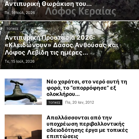
Αντιπυρική Θωράκιση του...
Πε, 16 Ιούλ, 2026
ΤΟΠΙΚΕΣ
Αντιπυρική Προστασία 2026:
«Κλειδώνουν» Δάσος Ανθούσας και
Λόφος Λεβίδη τις ημέρες...
Τε, 15 Ιούλ, 2026
Νέο χαράτσι, στο νερό αυτή τη
φορά, το “απορρόφησε” εξ
ολοκλήρου...
Πα, 20 Ιαν, 2012
ΤΟΠΙΚΕΣ
Απαλλάσσονται από την
υποχρέωση περιβαλλοντικής
αδειοδότησης έργα με τοπικές
επιπτώσεις