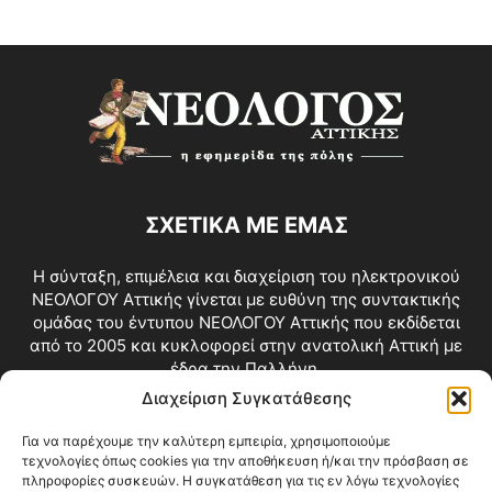
ΣΧΕΤΙΚΑ ΜΕ ΕΜΑΣ
Η σύνταξη, επιμέλεια και διαχείριση του ηλεκτρονικού
ΝΕΟΛΟΓΟΥ Αττικής γίνεται με ευθύνη της συντακτικής
ομάδας του έντυπου ΝΕΟΛΟΓΟΥ Αττικής που εκδίδεται
από το 2005 και κυκλοφορεί στην ανατολική Αττική με
έδρα την Παλλήνη.
Διαχείριση Συγκατάθεσης
Επικοινωνία:
info@neologosattikis.gr
Για να παρέχουμε την καλύτερη εμπειρία, χρησιμοποιούμε
τεχνολογίες όπως cookies για την αποθήκευση ή/και την πρόσβαση σε
ΑΚΟΛΟΥΘΗΣΕ ΜΑΣ
πληροφορίες συσκευών. Η συγκατάθεση για τις εν λόγω τεχνολογίες