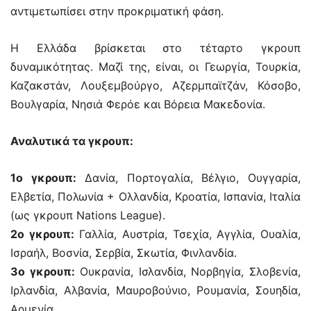
αντιμετωπίσει στην προκριματική φάση.
Η Ελλάδα βρίσκεται στο τέταρτο γκρουπ
δυναμικότητας. Μαζί της, είναι, οι Γεωργία, Τουρκία,
Καζακστάν, Λουξεμβούργο, Αζερμπαϊτζάν, Κόσοβο,
Βουλγαρία, Νησιά Φερόε και Βόρεια Μακεδονία.
Αναλυτικά τα γκρουπ:
1ο γκρουπ:
Δανία, Πορτογαλία, Βέλγιο, Ουγγαρία,
Ελβετία, Πολωνία + Ολλανδία, Κροατία, Ισπανία, Ιταλία
(ως γκρουπ Nations League).
2ο γκρουπ:
Γαλλία, Αυστρία, Τσεχία, Αγγλία, Ουαλία,
Ισραήλ, Βοσνία, Σερβία, Σκωτία, Φινλανδία.
3ο γκρουπ:
Ουκρανία, Ισλανδία, Νορβηγία, Σλοβενία,
Ιρλανδία, Αλβανία, Μαυροβούνιο, Ρουμανία, Σουηδία,
Αρμενία.