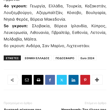
4ο γκρουπ:
Γεωργία, Ελλάδα, Τουρκία, Καζακστάν,
Λουξεμβούργο, Αζερμπαϊτζάν, Κόσοβο, Βουλγαρία,
Νησιά Φερόε, Βόρεια Μακεδονία.
5ο γκρουπ:
Σλοβακία, Βόρεια Ιρλανδία, Κύπρος,
Λευκορωσία, Λιθουανία, Γιβραλτάρ, Εσθονία, Λετονία,
Μολδαβία, Μάλτα.
6ο γκρουπ: Ανδόρα, Σαν Μαρίνο, Λιχτενστάιν.
ΕΤΙΚΕΤΕΣ
ΕΘΝΙΚΗ ΕΛΛΑΔΟΣ
ΠΟΔΟΣΦΑΙΡΟ
Euro 2024
Προηγούμενο άρθρο
Επόμενο άρθρο
Αυστηρή σύσταση της
Newsbomb: Στο έλεος της