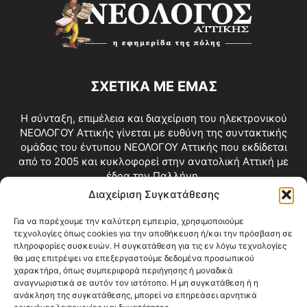
ΣΧΕΤΙΚΑ ΜΕ ΕΜΑΣ
Η σύνταξη, επιμέλεια και διαχείριση του ηλεκτρονικού
ΝΕΟΛΟΓΟΥ Αττικής γίνεται με ευθύνη της συντακτικής
ομάδας του έντυπου ΝΕΟΛΟΓΟΥ Αττικής που εκδίδεται
από το 2005 και κυκλοφορεί στην ανατολική Αττική με
έδρα την Παλλήνη.
Διαχείριση Συγκατάθεσης
Επικοινωνία:
info@neologosattikis.gr
Για να παρέχουμε την καλύτερη εμπειρία, χρησιμοποιούμε
τεχνολογίες όπως cookies για την αποθήκευση ή/και την πρόσβαση σε
ΑΚΟΛΟΥΘΗΣΕ ΜΑΣ
πληροφορίες συσκευών. Η συγκατάθεση για τις εν λόγω τεχνολογίες
θα μας επιτρέψει να επεξεργαστούμε δεδομένα προσωπικού
χαρακτήρα, όπως συμπεριφορά περιήγησης ή μοναδικά
αναγνωριστικά σε αυτόν τον ιστότοπο. Η μη συγκατάθεση ή η
ανάκληση της συγκατάθεσης, μπορεί να επηρεάσει αρνητικά