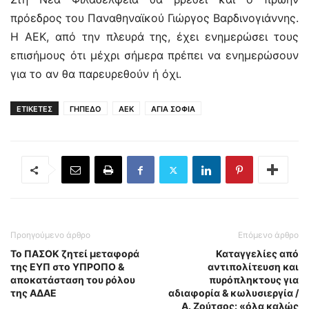
πρόεδρος του Παναθηναϊκού Γιώργος Βαρδινογιάννης.
Η ΑΕΚ, από την πλευρά της, έχει ενημερώσει τους
επισήμους ότι μέχρι σήμερα πρέπει να ενημερώσουν
για το αν θα παρευρεθούν ή όχι.
ΕΤΙΚΕΤΕΣ
ΓΗΠΕΔΟ
ΑΕΚ
ΑΓΙΑ ΣΟΦΙΑ
Προηγούμενο άρθρο
Επόμενο άρθρο
Το ΠΑΣΟΚ ζητεί μεταφορά
Καταγγελίες από
της ΕΥΠ στο ΥΠΡΟΠΟ &
αντιπολίτευση και
αποκατάσταση του ρόλου
πυρόπληκτους για
της ΑΔΑΕ
αδιαφορία & κωλυσιεργία /
Α. Ζούτσος: «όλα καλώς