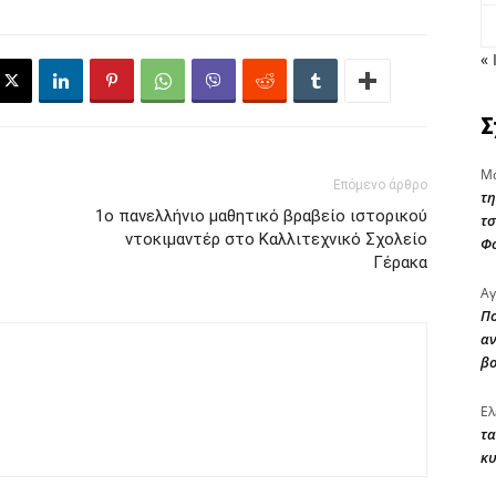
« 
Σ
Μα
Επόμενο άρθρο
τη
1ο πανελλήνιο μαθητικό βραβείο ιστορικού
τσ
ντοκιμαντέρ στο Καλλιτεχνικό Σχολείο
Φ
Γέρακα
Αγ
Πο
αν
β
Ελ
τα
κυ