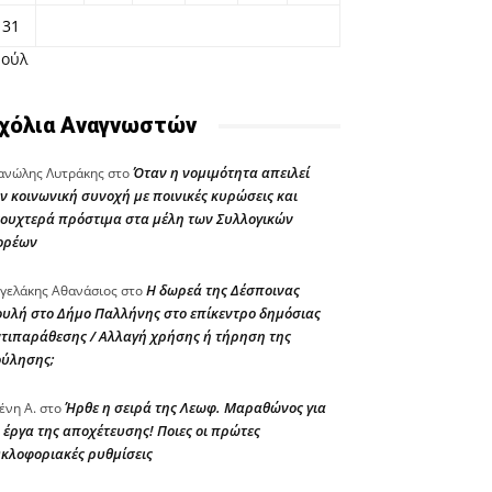
31
Ιούλ
χόλια Αναγνωστών
Όταν η νομιμότητα απειλεί
νώλης Λυτράκης
στο
ν κοινωνική συνοχή με ποινικές κυρώσεις και
ουχτερά πρόστιμα στα μέλη των Συλλογικών
ορέων
Η δωρεά της Δέσποινας
γελάκης Αθανάσιος
στο
υλή στο Δήμο Παλλήνης στο επίκεντρο δημόσιας
τιπαράθεσης / Αλλαγή χρήσης ή τήρηση της
ούλησης;
Ήρθε η σειρά της Λεωφ. Μαραθώνος για
ένη Α.
στο
 έργα της αποχέτευσης! Ποιες οι πρώτες
κλοφοριακές ρυθμίσεις