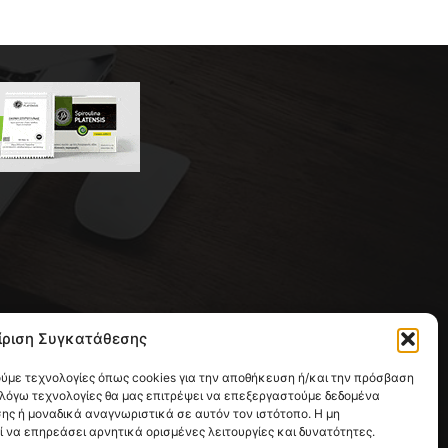
 της συντακτικής ομάδας του
ίριση Συγκατάθεσης
ική με έδρα την Παλλήνη.
ούμε τεχνολογίες όπως cookies για την αποθήκευση ή/και την πρόσβαση
 λόγω τεχνολογίες θα μας επιτρέψει να επεξεργαστούμε δεδομένα
ς ή μοναδικά αναγνωριστικά σε αυτόν τον ιστότοπο. Η μη
να επηρεάσει αρνητικά ορισμένες λειτουργίες και δυνατότητες.