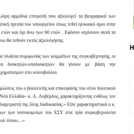
λλίρη αρμόδια επιτροπή που αξιολογεί τα βιογραφικά των
ική ηγεσία του υπουργείου όπως τεθεί ηλικιακό όριο στην
 ετών και όχι άνω των 60 ετών . Εφόσον ισχύσουν αυτά τα
άνω θα τεθούν εκτός αξιολόγησης.
Η
α πλαίσια συμφωνίας των κομμάτων της συγκυβέρνησης, οι
α διοικητών-υποδιοικητών θα γίνουν με βάση την
σχηματισμών στο κοινοβούλιο.
ηλώσεις του ο βουλευτής και επικεφαλής του νέου πολιτικού
 Νέα Ελλάδα» κ. Α. Λοβέρδος, χαρακτηρίζοντας ευθέως τον
αχειριστή της όλης διαδικασίας.» Είπε χαρακτηριστικά ο κ.
εων των νοσοκομείων του ΕΣΥ στα τρία συγκυβερνώντα
ικού τύπου…»