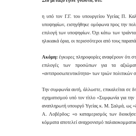
Στο μεταξύ έγινε γνωστό, ότι:
η υπό τον Γ.Γ. του υπουργείου Υγείας Π. Κα
υποψηφίων, εισηγήθηκε ομόφωνα προς την πολιτ
επιλογή των υποψηφίων. Όχι κάτω των τριάντα
ηλικιακά όρια, οι περισσότεροι από τους παραπ
Ακόμη:
έγκυρες πληροφορίες αναφέρουν ότι στ
επιλογές των προσώπων για τα αξιώματ
«αντιπροσωπευτικότητα» των τριών πολιτικών 
Την συμφωνία αυτή, άλλωστε, επικαλείται σε δ
σχηματισμού υπό τον τίτλο «Συμφωνία για την
αναπληρωτή υπουργό Υγείας κ. Μ. Σαλμά, ως «δι
Α. Λοβέρδος: «ο καταμερισμός των διοικήσ
κόμματα αποτελεί αναχρονισμό παλαιοκομματ