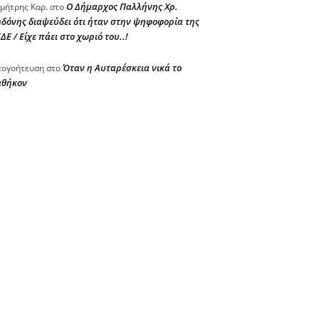
Ο Δήμαρχος Παλλήνης Χρ.
μήτρης Καρ.
στο
δόνης διαψεύδει ότι ήταν στην ψηφοφορία της
ΔΕ / Είχε πάει στο χωριό του..!
Όταν η Αυταρέσκεια νικά το
ογοήτευση
στο
αθήκον