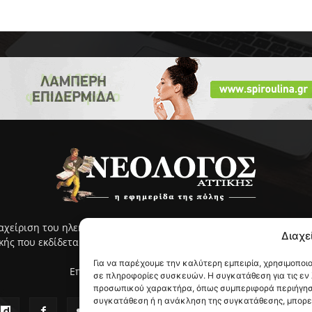
ιαχείριση του ηλεκτρονικού ΝΕΟΛΟΓΟΥ Αττικής γίνεται με ευθύνη
Διαχε
ς που εκδίδεται από το 2005 και κυκλοφορεί στην ανατολική Αττ
Για να παρέχουμε την καλύτερη εμπειρία, χρησιμοποι
Επικοινωνία:
info@neologosattikis.gr
σε πληροφορίες συσκευών. Η συγκατάθεση για τις εν
προσωπικού χαρακτήρα, όπως συμπεριφορά περιήγηση
συγκατάθεση ή η ανάκληση της συγκατάθεσης, μπορεί 