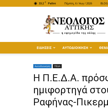
C
33.2
Πέμπτη, 6 / Αυγ / 2026
BLOG
Pallini
ΝΕΟΛΟΓΟΣ
ΑΤΤΙΚΗΣ
ΕΙΔΗΣΕΙΣ
ΑΥΤΟΔΙΟΙΚΗΣΗ
ΘΕΜ
Αυτοδιοικηση
ΠΕΔΑ
Η Π.Ε.Δ.Α. πρό
ημιφορτηγά στο
Ραφήνας-Πικερμ