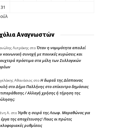
31
Ιούλ
χόλια Αναγνωστών
Όταν η νομιμότητα απειλεί
νώλης Λυτράκης
στο
ν κοινωνική συνοχή με ποινικές κυρώσεις και
ουχτερά πρόστιμα στα μέλη των Συλλογικών
ορέων
Η δωρεά της Δέσποινας
γελάκης Αθανάσιος
στο
υλή στο Δήμο Παλλήνης στο επίκεντρο δημόσιας
τιπαράθεσης / Αλλαγή χρήσης ή τήρηση της
ούλησης;
Ήρθε η σειρά της Λεωφ. Μαραθώνος για
ένη Α.
στο
 έργα της αποχέτευσης! Ποιες οι πρώτες
κλοφοριακές ρυθμίσεις