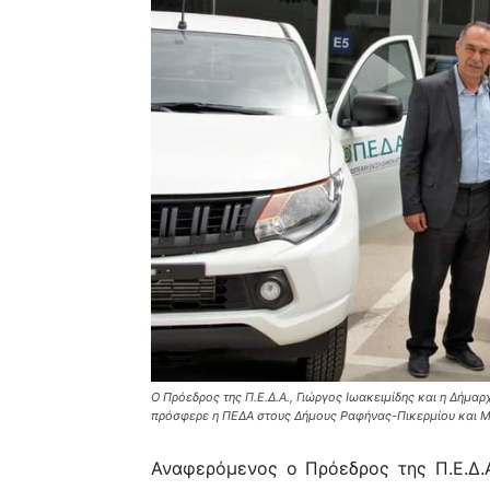
Ο Πρόεδρος της Π.Ε.Δ.Α., Γιώργος Ιωακειμίδης και η Δήμα
πρόσφερε η ΠΕΔΑ στους Δήμους Ραφήνας-Πικερμίου και Μ
Αναφερόμενος ο Πρόεδρος της Π.Ε.Δ.Α