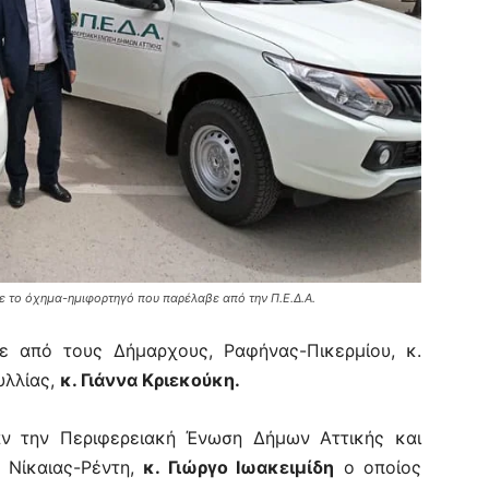
 το όχημα-ημιφορτηγό που παρέλαβε από την Π.Ε.Δ.Α.
ε από τους Δήμαρχους, Ραφήνας-Πικερμίου, κ.
υλλίας,
κ. Γιάννα Κριεκούκη.
αν την Περιφερειακή Ένωση Δήμων Αττικής και
 Νίκαιας-Ρέντη,
κ. Γιώργο Ιωακειμίδη
ο οποίος