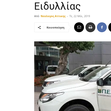
Ειδυλλίας
Από
Νεολογος Αττικης
-
Τε, 22 Μάι, 2019
Κοινοποίηση