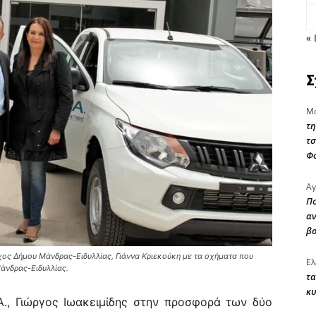
« 
Σ
Μα
τη
τσ
Φ
Αγ
Πο
αν
β
ρχος Δήμου Μάνδρας-Ειδυλλίας, Γιάννα Κριεκούκη με τα οχήματα που
Ελ
άνδρας-Ειδυλλίας.
τα
κυ
., Γιώργος Ιωακειμίδης στην προσφορά των δύο