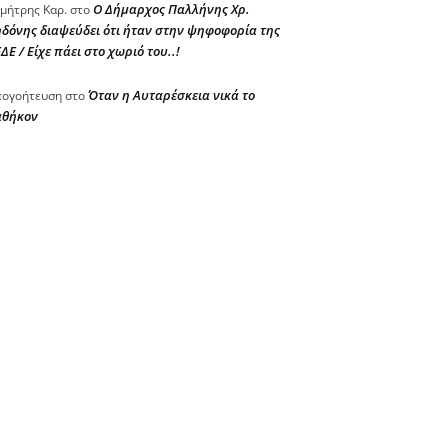
Ο Δήμαρχος Παλλήνης Χρ.
μήτρης Καρ.
στο
δόνης διαψεύδει ότι ήταν στην ψηφοφορία της
ΔΕ / Είχε πάει στο χωριό του..!
Όταν η Αυταρέσκεια νικά το
ογοήτευση
στο
αθήκον