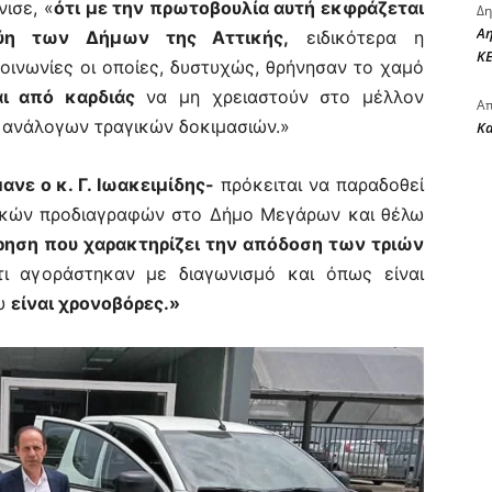
ισε, «
ότι με την πρωτοβουλία αυτή εκφράζεται
Δη
Αη
ύη των Δήμων της Αττικής,
ειδικότερα η
ΚΕ
οινωνίες οι οποίες, δυστυχώς, θρήνησαν το χαμό
αι από καρδιάς
να μη χρειαστούν στο μέλλον
Απ
 ανάλογων τραγικών δοκιμασιών.»
Κ
νε ο κ. Γ. Ιωακειμίδης-
πρόκειται να παραδοθεί
δικών προδιαγραφών στο Δήμο Μεγάρων και θέλω
ρηση που χαρακτηρίζει την απόδοση των τριών
ι αγοράστηκαν με διαγωνισμό και όπως είναι
ου
είναι χρονοβόρες.»