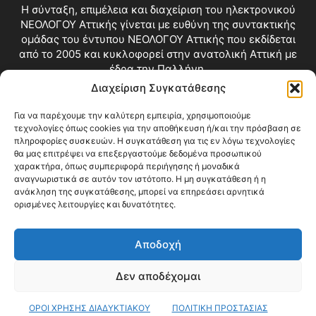
Η σύνταξη, επιμέλεια και διαχείριση του ηλεκτρονικού
ΝΕΟΛΟΓΟΥ Αττικής γίνεται με ευθύνη της συντακτικής
ομάδας του έντυπου ΝΕΟΛΟΓΟΥ Αττικής που εκδίδεται
από το 2005 και κυκλοφορεί στην ανατολική Αττική με
έδρα την Παλλήνη.
Διαχείριση Συγκατάθεσης
Επικοινωνία:
info@neologosattikis.gr
Για να παρέχουμε την καλύτερη εμπειρία, χρησιμοποιούμε
τεχνολογίες όπως cookies για την αποθήκευση ή/και την πρόσβαση σε
ΑΚΟΛΟΥΘΗΣΕ ΜΑΣ
πληροφορίες συσκευών. Η συγκατάθεση για τις εν λόγω τεχνολογίες
θα μας επιτρέψει να επεξεργαστούμε δεδομένα προσωπικού
χαρακτήρα, όπως συμπεριφορά περιήγησης ή μοναδικά
αναγνωριστικά σε αυτόν τον ιστότοπο. Η μη συγκατάθεση ή η
ανάκληση της συγκατάθεσης, μπορεί να επηρεάσει αρνητικά
ορισμένες λειτουργίες και δυνατότητες.
Αποδοχή
Δεν αποδέχομαι
Blog
Videos
Όροι Χρήσης
Επικοινωνία
ΟΡΟΙ ΧΡΗΣΗΣ ΔΙΑΔΥΚΤΙΑΚΟΥ
ΠΟΛΙΤΙΚΗ ΠΡΟΣΤΑΣΙΑΣ
© Copyright 2026 ΝΕΟΛΟΓΟΣ ΑΤΤΙΚΗΣ • All Rights Reserved •