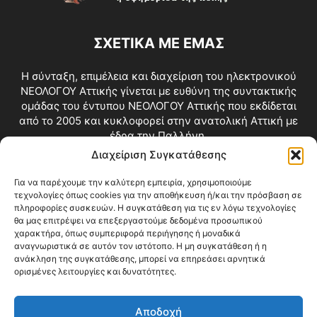
ΣΧΕΤΙΚΑ ΜΕ ΕΜΑΣ
Η σύνταξη, επιμέλεια και διαχείριση του ηλεκτρονικού
ΝΕΟΛΟΓΟΥ Αττικής γίνεται με ευθύνη της συντακτικής
ομάδας του έντυπου ΝΕΟΛΟΓΟΥ Αττικής που εκδίδεται
από το 2005 και κυκλοφορεί στην ανατολική Αττική με
έδρα την Παλλήνη.
Διαχείριση Συγκατάθεσης
Επικοινωνία:
info@neologosattikis.gr
Για να παρέχουμε την καλύτερη εμπειρία, χρησιμοποιούμε
τεχνολογίες όπως cookies για την αποθήκευση ή/και την πρόσβαση σε
ΑΚΟΛΟΥΘΗΣΕ ΜΑΣ
πληροφορίες συσκευών. Η συγκατάθεση για τις εν λόγω τεχνολογίες
θα μας επιτρέψει να επεξεργαστούμε δεδομένα προσωπικού
χαρακτήρα, όπως συμπεριφορά περιήγησης ή μοναδικά
αναγνωριστικά σε αυτόν τον ιστότοπο. Η μη συγκατάθεση ή η
ανάκληση της συγκατάθεσης, μπορεί να επηρεάσει αρνητικά
ορισμένες λειτουργίες και δυνατότητες.
Αποδοχή