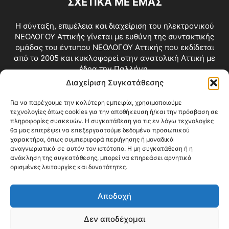
ΣΧΕΤΙΚΑ ΜΕ ΕΜΑΣ
Η σύνταξη, επιμέλεια και διαχείριση του ηλεκτρονικού
ΝΕΟΛΟΓΟΥ Αττικής γίνεται με ευθύνη της συντακτικής
ομάδας του έντυπου ΝΕΟΛΟΓΟΥ Αττικής που εκδίδεται
από το 2005 και κυκλοφορεί στην ανατολική Αττική με
έδρα την Παλλήνη.
Διαχείριση Συγκατάθεσης
Επικοινωνία:
info@neologosattikis.gr
Για να παρέχουμε την καλύτερη εμπειρία, χρησιμοποιούμε
τεχνολογίες όπως cookies για την αποθήκευση ή/και την πρόσβαση σε
ΑΚΟΛΟΥΘΗΣΕ ΜΑΣ
πληροφορίες συσκευών. Η συγκατάθεση για τις εν λόγω τεχνολογίες
θα μας επιτρέψει να επεξεργαστούμε δεδομένα προσωπικού
χαρακτήρα, όπως συμπεριφορά περιήγησης ή μοναδικά
αναγνωριστικά σε αυτόν τον ιστότοπο. Η μη συγκατάθεση ή η
ανάκληση της συγκατάθεσης, μπορεί να επηρεάσει αρνητικά
ορισμένες λειτουργίες και δυνατότητες.
Αποδοχή
Δεν αποδέχομαι
Blog
Videos
Όροι Χρήσης
Επικοινωνία