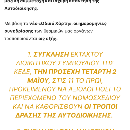
μαζική συμμετοχή και ισχυρή απάντηση της
Αυτοδιοίκησης.
Με βάση το
νέο «Οδικό Χάρτη», οι ημερομηνίες
συνεδρίασης
των θεσμικών μας οργάνων
τροποποιούνται
ως εξής:
1.
ΣΎΓΚΛΗΣΗ
ΈΚΤΑΚΤΟΥ
ΔΙΟΙΚΗΤΙΚΟΎ ΣΥΜΒΟΥΛΊΟΥ ΤΗΣ
ΚΕΔΕ,
ΤΗΝ ΠΡΟΣΕΧΉ ΤΕΤΆΡΤΗ 2
ΜΑΪ́ΟΥ,
ΣΤΙΣ 11 ΤΟ ΠΡΩΊ,
ΠΡΟΚΕΙΜΈΝΟΥ ΝΑ ΑΞΙΟΛΟΓΗΘΕΊ ΤΟ
ΠΕΡΙΕΧΌΜΕΝΟ ΤΟΥ ΝΟΜΟΣΧΕΔΊΟΥ
ΚΑΙ ΝΑ ΚΑΘΟΡΙΣΘΟΎΝ
ΟΙ ΤΡΌΠΟΙ
ΔΡΆΣΗΣ ΤΗΣ ΑΥΤΟΔΙΟΊΚΗΣΗΣ.