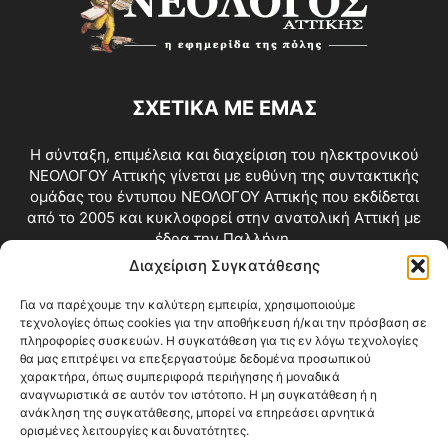
ΣΧΕΤΙΚΑ ΜΕ ΕΜΑΣ
Η σύνταξη, επιμέλεια και διαχείριση του ηλεκτρονικού
ΝΕΟΛΟΓΟΥ Αττικής γίνεται με ευθύνη της συντακτικής
ομάδας του έντυπου ΝΕΟΛΟΓΟΥ Αττικής που εκδίδεται
από το 2005 και κυκλοφορεί στην ανατολική Αττική με
έδρα την Παλλήνη.
Διαχείριση Συγκατάθεσης
Επικοινωνία:
info@neologosattikis.gr
Για να παρέχουμε την καλύτερη εμπειρία, χρησιμοποιούμε
τεχνολογίες όπως cookies για την αποθήκευση ή/και την πρόσβαση σε
ΑΚΟΛΟΥΘΗΣΕ ΜΑΣ
πληροφορίες συσκευών. Η συγκατάθεση για τις εν λόγω τεχνολογίες
θα μας επιτρέψει να επεξεργαστούμε δεδομένα προσωπικού
χαρακτήρα, όπως συμπεριφορά περιήγησης ή μοναδικά
αναγνωριστικά σε αυτόν τον ιστότοπο. Η μη συγκατάθεση ή η
ανάκληση της συγκατάθεσης, μπορεί να επηρεάσει αρνητικά
ορισμένες λειτουργίες και δυνατότητες.