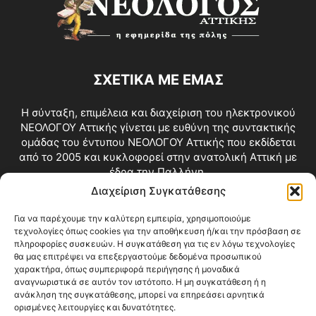
ΣΧΕΤΙΚΑ ΜΕ ΕΜΑΣ
Η σύνταξη, επιμέλεια και διαχείριση του ηλεκτρονικού
ΝΕΟΛΟΓΟΥ Αττικής γίνεται με ευθύνη της συντακτικής
ομάδας του έντυπου ΝΕΟΛΟΓΟΥ Αττικής που εκδίδεται
από το 2005 και κυκλοφορεί στην ανατολική Αττική με
έδρα την Παλλήνη.
Διαχείριση Συγκατάθεσης
Επικοινωνία:
info@neologosattikis.gr
Για να παρέχουμε την καλύτερη εμπειρία, χρησιμοποιούμε
τεχνολογίες όπως cookies για την αποθήκευση ή/και την πρόσβαση σε
ΑΚΟΛΟΥΘΗΣΕ ΜΑΣ
πληροφορίες συσκευών. Η συγκατάθεση για τις εν λόγω τεχνολογίες
θα μας επιτρέψει να επεξεργαστούμε δεδομένα προσωπικού
χαρακτήρα, όπως συμπεριφορά περιήγησης ή μοναδικά
αναγνωριστικά σε αυτόν τον ιστότοπο. Η μη συγκατάθεση ή η
ανάκληση της συγκατάθεσης, μπορεί να επηρεάσει αρνητικά
ορισμένες λειτουργίες και δυνατότητες.