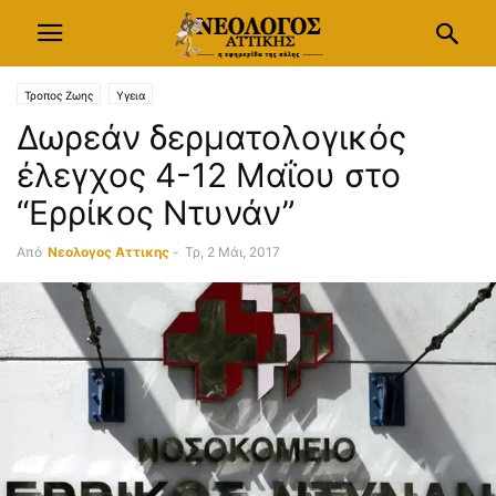
Τροπος Ζωης
Υγεια
Δωρεάν δερματολογικός
έλεγχος 4-12 Μαΐου στο
“Ερρίκος Ντυνάν”
Από
Νεολογος Αττικης
-
Τρ, 2 Μάι, 2017