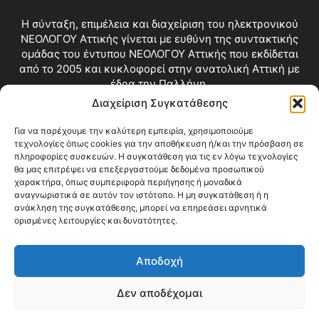
Η σύνταξη, επιμέλεια και διαχείριση του ηλεκτρονικού
ΝΕΟΛΟΓΟΥ Αττικής γίνεται με ευθύνη της συντακτικής
ομάδας του έντυπου ΝΕΟΛΟΓΟΥ Αττικής που εκδίδεται
από το 2005 και κυκλοφορεί στην ανατολική Αττική με
έδρα την Παλλήνη.
Διαχείριση Συγκατάθεσης
Επικοινωνία:
info@neologosattikis.gr
Για να παρέχουμε την καλύτερη εμπειρία, χρησιμοποιούμε
τεχνολογίες όπως cookies για την αποθήκευση ή/και την πρόσβαση σε
ΑΚΟΛΟΥΘΗΣΕ ΜΑΣ
πληροφορίες συσκευών. Η συγκατάθεση για τις εν λόγω τεχνολογίες
θα μας επιτρέψει να επεξεργαστούμε δεδομένα προσωπικού
χαρακτήρα, όπως συμπεριφορά περιήγησης ή μοναδικά
αναγνωριστικά σε αυτόν τον ιστότοπο. Η μη συγκατάθεση ή η
ανάκληση της συγκατάθεσης, μπορεί να επηρεάσει αρνητικά
ορισμένες λειτουργίες και δυνατότητες.
Αποδοχή
Δεν αποδέχομαι
Blog
Videos
Όροι Χρήσης
Επικοινωνία