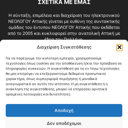
ΣΧΕΤΙΚΑ ΜΕ ΕΜΑΣ
Η σύνταξη, επιμέλεια και διαχείριση του ηλεκτρονικού
ΝΕΟΛΟΓΟΥ Αττικής γίνεται με ευθύνη της συντακτικής
ομάδας του έντυπου ΝΕΟΛΟΓΟΥ Αττικής που εκδίδεται
από το 2005 και κυκλοφορεί στην ανατολική Αττική με
έδρα την Παλλήνη.
Διαχείριση Συγκατάθεσης
Επικοινωνία:
info@neologosattikis.gr
Για να παρέχουμε την καλύτερη εμπειρία, χρησιμοποιούμε
τεχνολογίες όπως cookies για την αποθήκευση ή/και την πρόσβαση σε
ΑΚΟΛΟΥΘΗΣΕ ΜΑΣ
πληροφορίες συσκευών. Η συγκατάθεση για τις εν λόγω τεχνολογίες
θα μας επιτρέψει να επεξεργαστούμε δεδομένα προσωπικού
χαρακτήρα, όπως συμπεριφορά περιήγησης ή μοναδικά
αναγνωριστικά σε αυτόν τον ιστότοπο. Η μη συγκατάθεση ή η
ανάκληση της συγκατάθεσης, μπορεί να επηρεάσει αρνητικά
ορισμένες λειτουργίες και δυνατότητες.
Αποδοχή
Δεν αποδέχομαι
Blog
Videos
Όροι Χρήσης
Επικοινωνία