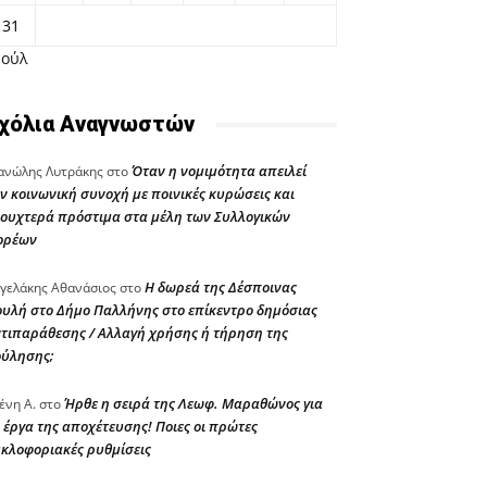
31
Ιούλ
χόλια Αναγνωστών
Όταν η νομιμότητα απειλεί
νώλης Λυτράκης
στο
ν κοινωνική συνοχή με ποινικές κυρώσεις και
ουχτερά πρόστιμα στα μέλη των Συλλογικών
ορέων
Η δωρεά της Δέσποινας
γελάκης Αθανάσιος
στο
υλή στο Δήμο Παλλήνης στο επίκεντρο δημόσιας
τιπαράθεσης / Αλλαγή χρήσης ή τήρηση της
ούλησης;
Ήρθε η σειρά της Λεωφ. Μαραθώνος για
ένη Α.
στο
 έργα της αποχέτευσης! Ποιες οι πρώτες
κλοφοριακές ρυθμίσεις