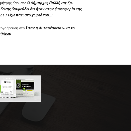
Ο Δήμαρχος Παλλήνης Χρ.
μήτρης Καρ.
στο
δόνης διαψεύδει ότι ήταν στην ψηφοφορία της
ΔΕ / Είχε πάει στο χωριό του..!
Όταν η Αυταρέσκεια νικά το
ογοήτευση
στο
αθήκον