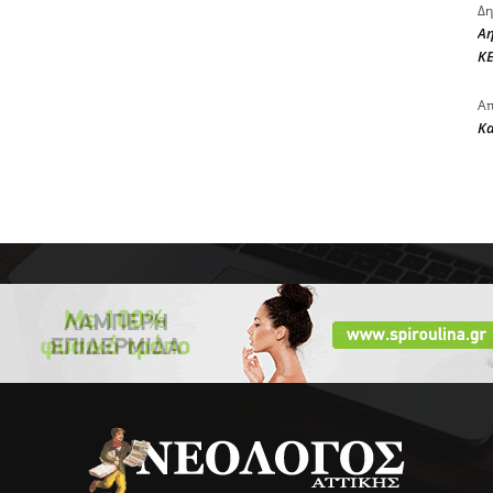
Δη
Αη
ΚΕ
Απ
Κ