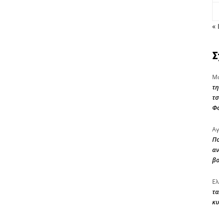
« 
Σ
Μα
τη
τσ
Φ
Αγ
Πο
αν
β
Ελ
τα
κυ