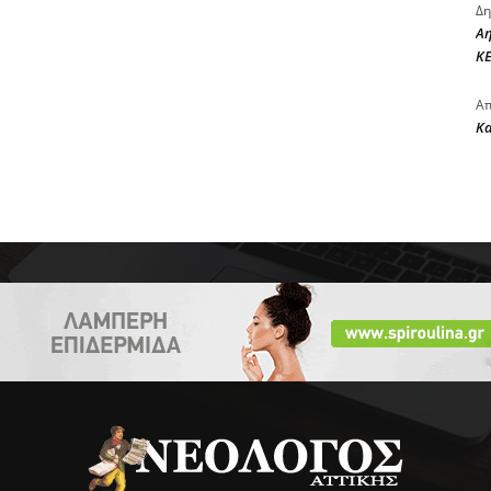
Δη
Αη
ΚΕ
Απ
Κ