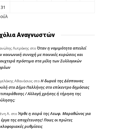
31
Ιούλ
χόλια Αναγνωστών
Όταν η νομιμότητα απειλεί
νώλης Λυτράκης
στο
ν κοινωνική συνοχή με ποινικές κυρώσεις και
ουχτερά πρόστιμα στα μέλη των Συλλογικών
ορέων
Η δωρεά της Δέσποινας
γελάκης Αθανάσιος
στο
υλή στο Δήμο Παλλήνης στο επίκεντρο δημόσιας
τιπαράθεσης / Αλλαγή χρήσης ή τήρηση της
ούλησης;
Ήρθε η σειρά της Λεωφ. Μαραθώνος για
ένη Α.
στο
 έργα της αποχέτευσης! Ποιες οι πρώτες
κλοφοριακές ρυθμίσεις