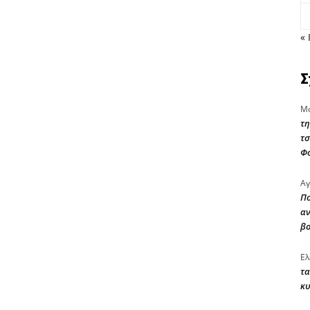
« 
Σ
Μα
τη
τσ
Φ
Αγ
Πο
αν
β
Ελ
τα
κυ