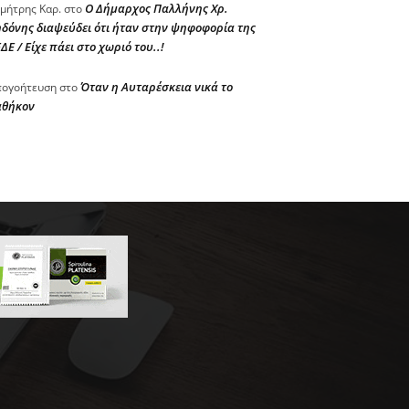
Ο Δήμαρχος Παλλήνης Χρ.
μήτρης Καρ.
στο
δόνης διαψεύδει ότι ήταν στην ψηφοφορία της
ΔΕ / Είχε πάει στο χωριό του..!
Όταν η Αυταρέσκεια νικά το
ογοήτευση
στο
αθήκον