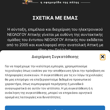
ΣΧΕΤΙΚΑ ΜΕ ΕΜΑΣ
Η σύνταξη, επιμέλεια και διαχείριση του ηλεκτρονικού
ΝΕΟΛΟΓΟΥ Αττικής γίνεται με ευθύνη της συντακτικής
ομάδας του έντυπου ΝΕΟΛΟΓΟΥ Αττικής που εκδίδεται
από το 2005 και κυκλοφορεί στην ανατολική Αττική με
έδρα την Παλλήνη.
Διαχείριση Συγκατάθεσης
Επικοινωνία:
info@neologosattikis.gr
Για να παρέχουμε την καλύτερη εμπειρία, χρησιμοποιούμε
τεχνολογίες όπως cookies για την αποθήκευση ή/και την πρόσβαση σε
ΑΚΟΛΟΥΘΗΣΕ ΜΑΣ
πληροφορίες συσκευών. Η συγκατάθεση για τις εν λόγω τεχνολογίες
θα μας επιτρέψει να επεξεργαστούμε δεδομένα προσωπικού
χαρακτήρα, όπως συμπεριφορά περιήγησης ή μοναδικά
αναγνωριστικά σε αυτόν τον ιστότοπο. Η μη συγκατάθεση ή η
ανάκληση της συγκατάθεσης, μπορεί να επηρεάσει αρνητικά
ορισμένες λειτουργίες και δυνατότητες.