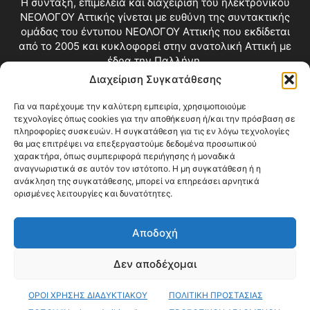
Η σύνταξη, επιμέλεια και διαχείριση του ηλεκτρονικού
ΝΕΟΛΟΓΟΥ Αττικής γίνεται με ευθύνη της συντακτικής
ομάδας του έντυπου ΝΕΟΛΟΓΟΥ Αττικής που εκδίδεται
από το 2005 και κυκλοφορεί στην ανατολική Αττική με
έδρα την Παλλήνη.
Διαχείριση Συγκατάθεσης
Επικοινωνία:
info@neologosattikis.gr
Για να παρέχουμε την καλύτερη εμπειρία, χρησιμοποιούμε
τεχνολογίες όπως cookies για την αποθήκευση ή/και την πρόσβαση σε
ΑΚΟΛΟΥΘΗΣΕ ΜΑΣ
πληροφορίες συσκευών. Η συγκατάθεση για τις εν λόγω τεχνολογίες
θα μας επιτρέψει να επεξεργαστούμε δεδομένα προσωπικού
χαρακτήρα, όπως συμπεριφορά περιήγησης ή μοναδικά
αναγνωριστικά σε αυτόν τον ιστότοπο. Η μη συγκατάθεση ή η
ανάκληση της συγκατάθεσης, μπορεί να επηρεάσει αρνητικά
ορισμένες λειτουργίες και δυνατότητες.
Αποδοχή
Δεν αποδέχομαι
Blog
Videos
Όροι Χρήσης
Επικοινωνία
ΟΡΟΙ ΧΡΗΣΗΣ ΔΙΑΔΥΚΤΙΑΚΟΥ
ΠΟΛΙΤΙΚΗ ΠΡΟΣΤΑΣΙΑΣ
© Copyright 2026 ΝΕΟΛΟΓΟΣ ΑΤΤΙΚΗΣ • All Rights Reserved •