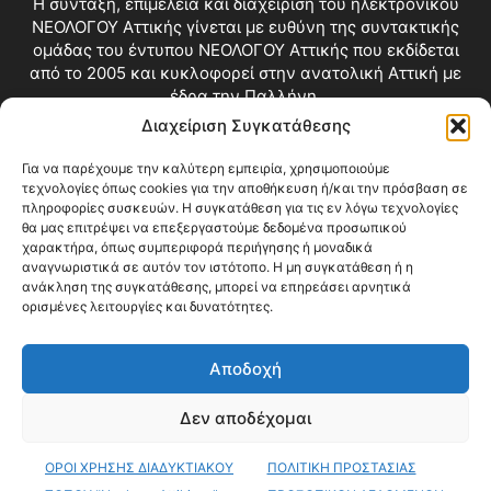
Η σύνταξη, επιμέλεια και διαχείριση του ηλεκτρονικού
ΝΕΟΛΟΓΟΥ Αττικής γίνεται με ευθύνη της συντακτικής
ομάδας του έντυπου ΝΕΟΛΟΓΟΥ Αττικής που εκδίδεται
από το 2005 και κυκλοφορεί στην ανατολική Αττική με
έδρα την Παλλήνη.
Διαχείριση Συγκατάθεσης
Επικοινωνία:
info@neologosattikis.gr
Για να παρέχουμε την καλύτερη εμπειρία, χρησιμοποιούμε
τεχνολογίες όπως cookies για την αποθήκευση ή/και την πρόσβαση σε
ΑΚΟΛΟΥΘΗΣΕ ΜΑΣ
πληροφορίες συσκευών. Η συγκατάθεση για τις εν λόγω τεχνολογίες
θα μας επιτρέψει να επεξεργαστούμε δεδομένα προσωπικού
χαρακτήρα, όπως συμπεριφορά περιήγησης ή μοναδικά
αναγνωριστικά σε αυτόν τον ιστότοπο. Η μη συγκατάθεση ή η
ανάκληση της συγκατάθεσης, μπορεί να επηρεάσει αρνητικά
ορισμένες λειτουργίες και δυνατότητες.
Αποδοχή
Δεν αποδέχομαι
Blog
Videos
Όροι Χρήσης
Επικοινωνία
ΟΡΟΙ ΧΡΗΣΗΣ ΔΙΑΔΥΚΤΙΑΚΟΥ
ΠΟΛΙΤΙΚΗ ΠΡΟΣΤΑΣΙΑΣ
© Copyright 2026 ΝΕΟΛΟΓΟΣ ΑΤΤΙΚΗΣ • All Rights Reserved •