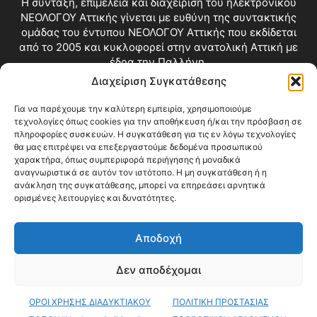
Η σύνταξη, επιμέλεια και διαχείριση του ηλεκτρονικού
ΝΕΟΛΟΓΟΥ Αττικής γίνεται με ευθύνη της συντακτικής
ομάδας του έντυπου ΝΕΟΛΟΓΟΥ Αττικής που εκδίδεται
από το 2005 και κυκλοφορεί στην ανατολική Αττική με
έδρα την Παλλήνη.
Διαχείριση Συγκατάθεσης
Επικοινωνία:
info@neologosattikis.gr
Για να παρέχουμε την καλύτερη εμπειρία, χρησιμοποιούμε
τεχνολογίες όπως cookies για την αποθήκευση ή/και την πρόσβαση σε
ΑΚΟΛΟΥΘΗΣΕ ΜΑΣ
πληροφορίες συσκευών. Η συγκατάθεση για τις εν λόγω τεχνολογίες
θα μας επιτρέψει να επεξεργαστούμε δεδομένα προσωπικού
χαρακτήρα, όπως συμπεριφορά περιήγησης ή μοναδικά
αναγνωριστικά σε αυτόν τον ιστότοπο. Η μη συγκατάθεση ή η
ανάκληση της συγκατάθεσης, μπορεί να επηρεάσει αρνητικά
ορισμένες λειτουργίες και δυνατότητες.
Αποδοχή
Δεν αποδέχομαι
Blog
Videos
Όροι Χρήσης
Επικοινωνία
ΟΡΟΙ ΧΡΗΣΗΣ ΔΙΑΔΥΚΤΙΑΚΟΥ
ΠΟΛΙΤΙΚΗ ΠΡΟΣΤΑΣΙΑΣ
© Copyright 2026 ΝΕΟΛΟΓΟΣ ΑΤΤΙΚΗΣ • All Rights Reserved •