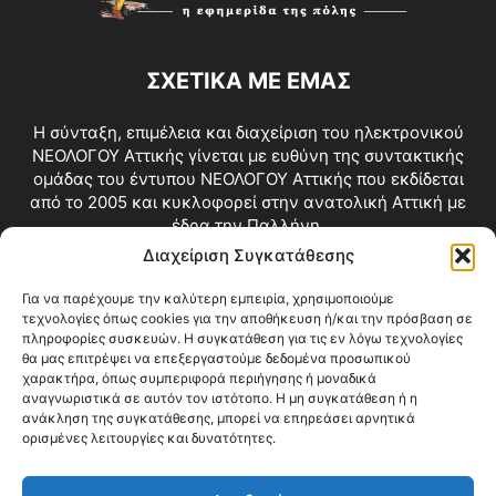
ΣΧΕΤΙΚΑ ΜΕ ΕΜΑΣ
Η σύνταξη, επιμέλεια και διαχείριση του ηλεκτρονικού
ΝΕΟΛΟΓΟΥ Αττικής γίνεται με ευθύνη της συντακτικής
ομάδας του έντυπου ΝΕΟΛΟΓΟΥ Αττικής που εκδίδεται
από το 2005 και κυκλοφορεί στην ανατολική Αττική με
έδρα την Παλλήνη.
Διαχείριση Συγκατάθεσης
Επικοινωνία:
info@neologosattikis.gr
Για να παρέχουμε την καλύτερη εμπειρία, χρησιμοποιούμε
τεχνολογίες όπως cookies για την αποθήκευση ή/και την πρόσβαση σε
ΑΚΟΛΟΥΘΗΣΕ ΜΑΣ
πληροφορίες συσκευών. Η συγκατάθεση για τις εν λόγω τεχνολογίες
θα μας επιτρέψει να επεξεργαστούμε δεδομένα προσωπικού
χαρακτήρα, όπως συμπεριφορά περιήγησης ή μοναδικά
αναγνωριστικά σε αυτόν τον ιστότοπο. Η μη συγκατάθεση ή η
ανάκληση της συγκατάθεσης, μπορεί να επηρεάσει αρνητικά
ορισμένες λειτουργίες και δυνατότητες.