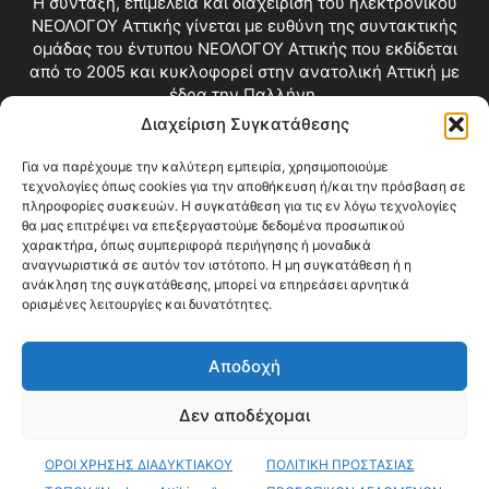
Η σύνταξη, επιμέλεια και διαχείριση του ηλεκτρονικού
ΝΕΟΛΟΓΟΥ Αττικής γίνεται με ευθύνη της συντακτικής
ομάδας του έντυπου ΝΕΟΛΟΓΟΥ Αττικής που εκδίδεται
από το 2005 και κυκλοφορεί στην ανατολική Αττική με
έδρα την Παλλήνη.
Διαχείριση Συγκατάθεσης
Επικοινωνία:
info@neologosattikis.gr
Για να παρέχουμε την καλύτερη εμπειρία, χρησιμοποιούμε
τεχνολογίες όπως cookies για την αποθήκευση ή/και την πρόσβαση σε
ΑΚΟΛΟΥΘΗΣΕ ΜΑΣ
πληροφορίες συσκευών. Η συγκατάθεση για τις εν λόγω τεχνολογίες
θα μας επιτρέψει να επεξεργαστούμε δεδομένα προσωπικού
χαρακτήρα, όπως συμπεριφορά περιήγησης ή μοναδικά
αναγνωριστικά σε αυτόν τον ιστότοπο. Η μη συγκατάθεση ή η
ανάκληση της συγκατάθεσης, μπορεί να επηρεάσει αρνητικά
ορισμένες λειτουργίες και δυνατότητες.
Αποδοχή
Δεν αποδέχομαι
Blog
Videos
Όροι Χρήσης
Επικοινωνία
ΟΡΟΙ ΧΡΗΣΗΣ ΔΙΑΔΥΚΤΙΑΚΟΥ
ΠΟΛΙΤΙΚΗ ΠΡΟΣΤΑΣΙΑΣ
© Copyright 2026 ΝΕΟΛΟΓΟΣ ΑΤΤΙΚΗΣ • All Rights Reserved •