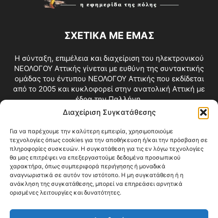
ΣΧΕΤΙΚΑ ΜΕ ΕΜΑΣ
Η σύνταξη, επιμέλεια και διαχείριση του ηλεκτρονικού
ΝΕΟΛΟΓΟΥ Αττικής γίνεται με ευθύνη της συντακτικής
ομάδας του έντυπου ΝΕΟΛΟΓΟΥ Αττικής που εκδίδεται
από το 2005 και κυκλοφορεί στην ανατολική Αττική με
έδρα την Παλλήνη.
Διαχείριση Συγκατάθεσης
Επικοινωνία:
info@neologosattikis.gr
Για να παρέχουμε την καλύτερη εμπειρία, χρησιμοποιούμε
τεχνολογίες όπως cookies για την αποθήκευση ή/και την πρόσβαση σε
ΑΚΟΛΟΥΘΗΣΕ ΜΑΣ
πληροφορίες συσκευών. Η συγκατάθεση για τις εν λόγω τεχνολογίες
θα μας επιτρέψει να επεξεργαστούμε δεδομένα προσωπικού
χαρακτήρα, όπως συμπεριφορά περιήγησης ή μοναδικά
αναγνωριστικά σε αυτόν τον ιστότοπο. Η μη συγκατάθεση ή η
ανάκληση της συγκατάθεσης, μπορεί να επηρεάσει αρνητικά
ορισμένες λειτουργίες και δυνατότητες.