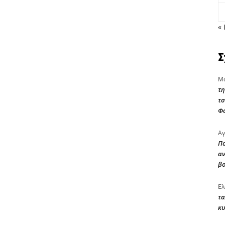
« 
Σ
Μα
τη
τσ
Φ
Αγ
Πο
αν
β
Ελ
τα
κυ