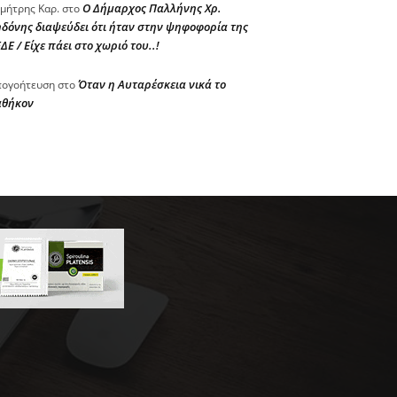
Ο Δήμαρχος Παλλήνης Χρ.
μήτρης Καρ.
στο
δόνης διαψεύδει ότι ήταν στην ψηφοφορία της
ΔΕ / Είχε πάει στο χωριό του..!
Όταν η Αυταρέσκεια νικά το
ογοήτευση
στο
αθήκον