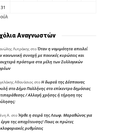
31
Ιούλ
χόλια Αναγνωστών
Όταν η νομιμότητα απειλεί
νώλης Λυτράκης
στο
ν κοινωνική συνοχή με ποινικές κυρώσεις και
ουχτερά πρόστιμα στα μέλη των Συλλογικών
ορέων
Η δωρεά της Δέσποινας
γελάκης Αθανάσιος
στο
υλή στο Δήμο Παλλήνης στο επίκεντρο δημόσιας
τιπαράθεσης / Αλλαγή χρήσης ή τήρηση της
ούλησης;
Ήρθε η σειρά της Λεωφ. Μαραθώνος για
ένη Α.
στο
 έργα της αποχέτευσης! Ποιες οι πρώτες
κλοφοριακές ρυθμίσεις