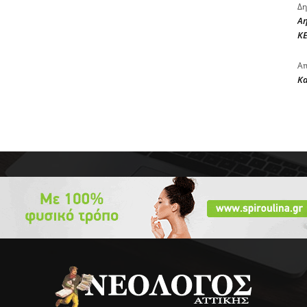
Δη
Αη
ΚΕ
Απ
Κ