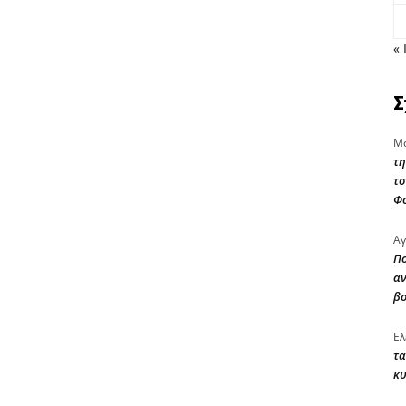
« 
Σ
Μα
τη
τσ
Φ
Αγ
Πο
αν
β
Ελ
τα
κυ