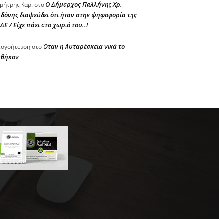
Ο Δήμαρχος Παλλήνης Χρ.
μήτρης Καρ.
στο
δόνης διαψεύδει ότι ήταν στην ψηφοφορία της
ΔΕ / Είχε πάει στο χωριό του..!
Όταν η Αυταρέσκεια νικά το
ογοήτευση
στο
αθήκον