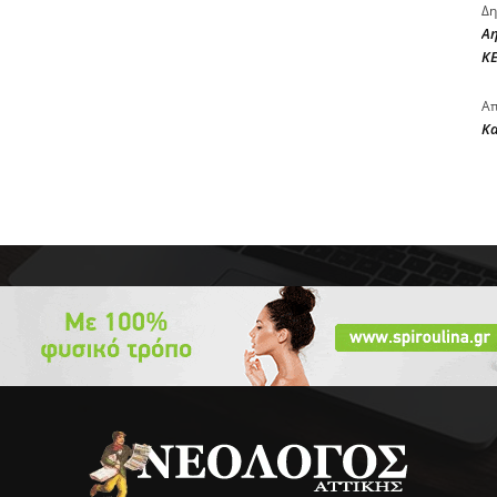
Δη
Αη
ΚΕ
Απ
Κ