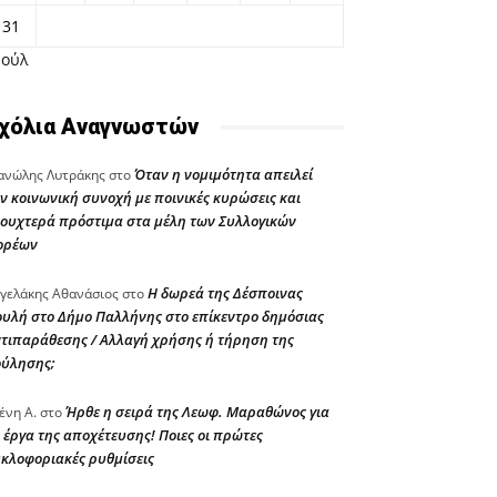
31
Ιούλ
χόλια Αναγνωστών
Όταν η νομιμότητα απειλεί
νώλης Λυτράκης
στο
ν κοινωνική συνοχή με ποινικές κυρώσεις και
ουχτερά πρόστιμα στα μέλη των Συλλογικών
ορέων
Η δωρεά της Δέσποινας
γελάκης Αθανάσιος
στο
υλή στο Δήμο Παλλήνης στο επίκεντρο δημόσιας
τιπαράθεσης / Αλλαγή χρήσης ή τήρηση της
ούλησης;
Ήρθε η σειρά της Λεωφ. Μαραθώνος για
ένη Α.
στο
 έργα της αποχέτευσης! Ποιες οι πρώτες
κλοφοριακές ρυθμίσεις