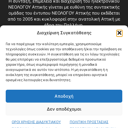
Η σύνταξη, επιμέλεια και διαχείριση του ηλεκτρονικού
ΝΕΟΛΟΓΟΥ Αττικής γίνεται με ευθύνη της συντακτικής
ομάδας του έντυπου ΝΕΟΛΟΓΟΥ Αττικής που εκδίδεται
από το 2005 και κυκλοφορεί στην ανατολική Αττική με
έδρα την Παλλήνη.
Διαχείριση Συγκατάθεσης
Επικοινωνία:
info@neologosattikis.gr
Για να παρέχουμε την καλύτερη εμπειρία, χρησιμοποιούμε
τεχνολογίες όπως cookies για την αποθήκευση ή/και την πρόσβαση σε
ΑΚΟΛΟΥΘΗΣΕ ΜΑΣ
πληροφορίες συσκευών. Η συγκατάθεση για τις εν λόγω τεχνολογίες
θα μας επιτρέψει να επεξεργαστούμε δεδομένα προσωπικού
χαρακτήρα, όπως συμπεριφορά περιήγησης ή μοναδικά
αναγνωριστικά σε αυτόν τον ιστότοπο. Η μη συγκατάθεση ή η
ανάκληση της συγκατάθεσης, μπορεί να επηρεάσει αρνητικά
ορισμένες λειτουργίες και δυνατότητες.
Αποδοχή
Δεν αποδέχομαι
Blog
Videos
Όροι Χρήσης
Επικοινωνία
ΟΡΟΙ ΧΡΗΣΗΣ ΔΙΑΔΥΚΤΙΑΚΟΥ
ΠΟΛΙΤΙΚΗ ΠΡΟΣΤΑΣΙΑΣ
© Copyright 2026 ΝΕΟΛΟΓΟΣ ΑΤΤΙΚΗΣ • All Rights Reserved •