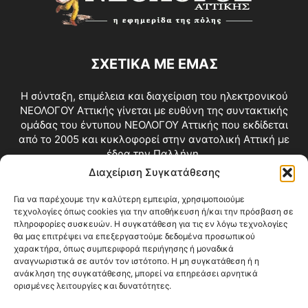
ΣΧΕΤΙΚΑ ΜΕ ΕΜΑΣ
Η σύνταξη, επιμέλεια και διαχείριση του ηλεκτρονικού
ΝΕΟΛΟΓΟΥ Αττικής γίνεται με ευθύνη της συντακτικής
ομάδας του έντυπου ΝΕΟΛΟΓΟΥ Αττικής που εκδίδεται
από το 2005 και κυκλοφορεί στην ανατολική Αττική με
έδρα την Παλλήνη.
Διαχείριση Συγκατάθεσης
Επικοινωνία:
info@neologosattikis.gr
Για να παρέχουμε την καλύτερη εμπειρία, χρησιμοποιούμε
τεχνολογίες όπως cookies για την αποθήκευση ή/και την πρόσβαση σε
ΑΚΟΛΟΥΘΗΣΕ ΜΑΣ
πληροφορίες συσκευών. Η συγκατάθεση για τις εν λόγω τεχνολογίες
θα μας επιτρέψει να επεξεργαστούμε δεδομένα προσωπικού
χαρακτήρα, όπως συμπεριφορά περιήγησης ή μοναδικά
αναγνωριστικά σε αυτόν τον ιστότοπο. Η μη συγκατάθεση ή η
ανάκληση της συγκατάθεσης, μπορεί να επηρεάσει αρνητικά
ορισμένες λειτουργίες και δυνατότητες.