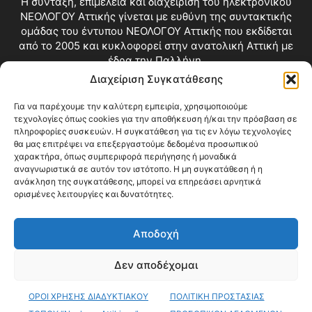
Η σύνταξη, επιμέλεια και διαχείριση του ηλεκτρονικού
ΝΕΟΛΟΓΟΥ Αττικής γίνεται με ευθύνη της συντακτικής
ομάδας του έντυπου ΝΕΟΛΟΓΟΥ Αττικής που εκδίδεται
από το 2005 και κυκλοφορεί στην ανατολική Αττική με
έδρα την Παλλήνη.
Διαχείριση Συγκατάθεσης
Επικοινωνία:
info@neologosattikis.gr
Για να παρέχουμε την καλύτερη εμπειρία, χρησιμοποιούμε
τεχνολογίες όπως cookies για την αποθήκευση ή/και την πρόσβαση σε
ΑΚΟΛΟΥΘΗΣΕ ΜΑΣ
πληροφορίες συσκευών. Η συγκατάθεση για τις εν λόγω τεχνολογίες
θα μας επιτρέψει να επεξεργαστούμε δεδομένα προσωπικού
χαρακτήρα, όπως συμπεριφορά περιήγησης ή μοναδικά
αναγνωριστικά σε αυτόν τον ιστότοπο. Η μη συγκατάθεση ή η
ανάκληση της συγκατάθεσης, μπορεί να επηρεάσει αρνητικά
ορισμένες λειτουργίες και δυνατότητες.
Αποδοχή
Δεν αποδέχομαι
Blog
Videos
Όροι Χρήσης
Επικοινωνία
ΟΡΟΙ ΧΡΗΣΗΣ ΔΙΑΔΥΚΤΙΑΚΟΥ
ΠΟΛΙΤΙΚΗ ΠΡΟΣΤΑΣΙΑΣ
© Copyright 2026 ΝΕΟΛΟΓΟΣ ΑΤΤΙΚΗΣ • All Rights Reserved •