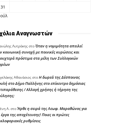
31
Ιούλ
χόλια Αναγνωστών
Όταν η νομιμότητα απειλεί
νώλης Λυτράκης
στο
ν κοινωνική συνοχή με ποινικές κυρώσεις και
ουχτερά πρόστιμα στα μέλη των Συλλογικών
ορέων
Η δωρεά της Δέσποινας
γελάκης Αθανάσιος
στο
υλή στο Δήμο Παλλήνης στο επίκεντρο δημόσιας
τιπαράθεσης / Αλλαγή χρήσης ή τήρηση της
ούλησης;
Ήρθε η σειρά της Λεωφ. Μαραθώνος για
ένη Α.
στο
 έργα της αποχέτευσης! Ποιες οι πρώτες
κλοφοριακές ρυθμίσεις