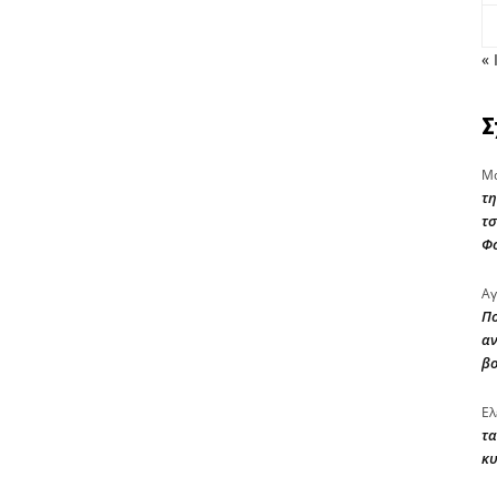
« 
Σ
Μα
τη
τσ
Φ
Αγ
Πο
αν
β
Ελ
τα
κυ