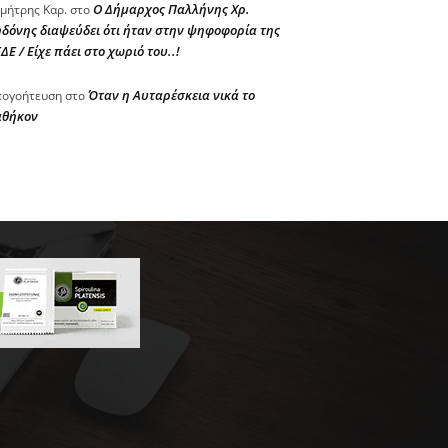
Ο Δήμαρχος Παλλήνης Χρ.
μήτρης Καρ.
στο
δόνης διαψεύδει ότι ήταν στην ψηφοφορία της
ΔΕ / Είχε πάει στο χωριό του..!
Όταν η Αυταρέσκεια νικά το
ογοήτευση
στο
αθήκον