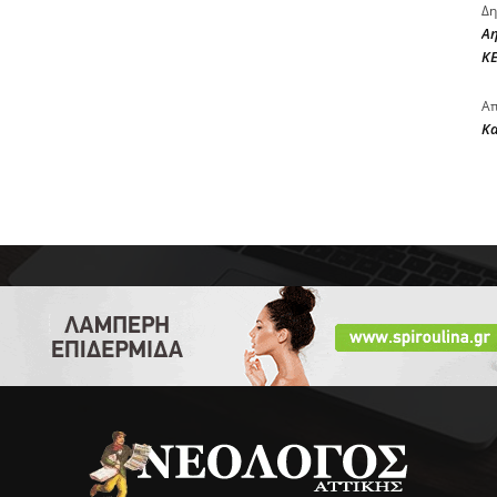
Δη
Αη
ΚΕ
Απ
Κ