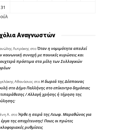
31
Ιούλ
χόλια Αναγνωστών
Όταν η νομιμότητα απειλεί
νώλης Λυτράκης
στο
ν κοινωνική συνοχή με ποινικές κυρώσεις και
ουχτερά πρόστιμα στα μέλη των Συλλογικών
ορέων
Η δωρεά της Δέσποινας
γελάκης Αθανάσιος
στο
υλή στο Δήμο Παλλήνης στο επίκεντρο δημόσιας
τιπαράθεσης / Αλλαγή χρήσης ή τήρηση της
ούλησης;
Ήρθε η σειρά της Λεωφ. Μαραθώνος για
ένη Α.
στο
 έργα της αποχέτευσης! Ποιες οι πρώτες
κλοφοριακές ρυθμίσεις