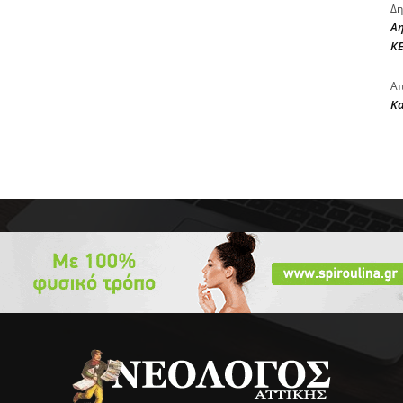
Δη
Αη
ΚΕ
Απ
Κ