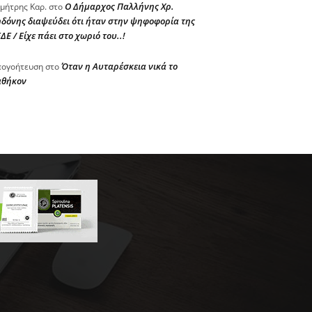
Ο Δήμαρχος Παλλήνης Χρ.
μήτρης Καρ.
στο
δόνης διαψεύδει ότι ήταν στην ψηφοφορία της
ΔΕ / Είχε πάει στο χωριό του..!
Όταν η Αυταρέσκεια νικά το
ογοήτευση
στο
αθήκον