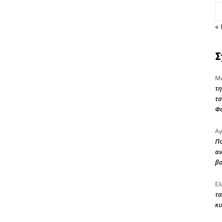
« 
Σ
Μα
τη
τσ
Φ
Αγ
Πο
αν
β
Ελ
τα
κυ