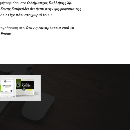
Ο Δήμαρχος Παλλήνης Χρ.
μήτρης Καρ.
στο
δόνης διαψεύδει ότι ήταν στην ψηφοφορία της
ΔΕ / Είχε πάει στο χωριό του..!
Όταν η Αυταρέσκεια νικά το
ογοήτευση
στο
αθήκον