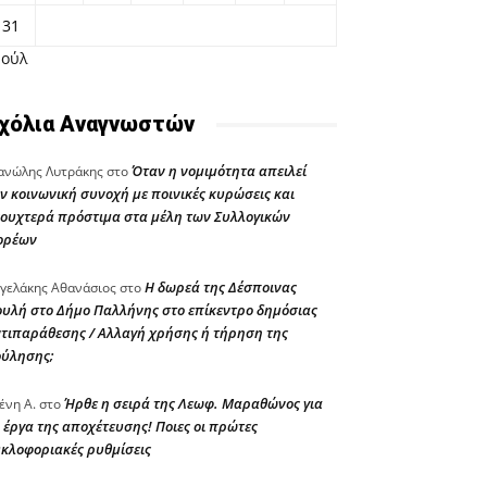
31
Ιούλ
χόλια Αναγνωστών
Όταν η νομιμότητα απειλεί
νώλης Λυτράκης
στο
ν κοινωνική συνοχή με ποινικές κυρώσεις και
ουχτερά πρόστιμα στα μέλη των Συλλογικών
ορέων
Η δωρεά της Δέσποινας
γελάκης Αθανάσιος
στο
υλή στο Δήμο Παλλήνης στο επίκεντρο δημόσιας
τιπαράθεσης / Αλλαγή χρήσης ή τήρηση της
ούλησης;
Ήρθε η σειρά της Λεωφ. Μαραθώνος για
ένη Α.
στο
 έργα της αποχέτευσης! Ποιες οι πρώτες
κλοφοριακές ρυθμίσεις