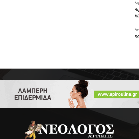
Δη
Αη
ΚΕ
Απ
Κ