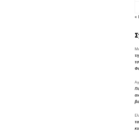
« 
Σ
Μα
τη
τσ
Φ
Αγ
Πο
αν
β
Ελ
τα
κυ