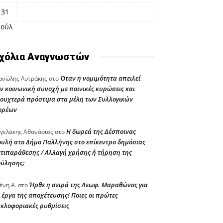
31
Ιούλ
χόλια Αναγνωστών
Όταν η νομιμότητα απειλεί
νώλης Λυτράκης
στο
ν κοινωνική συνοχή με ποινικές κυρώσεις και
ουχτερά πρόστιμα στα μέλη των Συλλογικών
ορέων
Η δωρεά της Δέσποινας
γελάκης Αθανάσιος
στο
υλή στο Δήμο Παλλήνης στο επίκεντρο δημόσιας
τιπαράθεσης / Αλλαγή χρήσης ή τήρηση της
ούλησης;
Ήρθε η σειρά της Λεωφ. Μαραθώνος για
ένη Α.
στο
 έργα της αποχέτευσης! Ποιες οι πρώτες
κλοφοριακές ρυθμίσεις