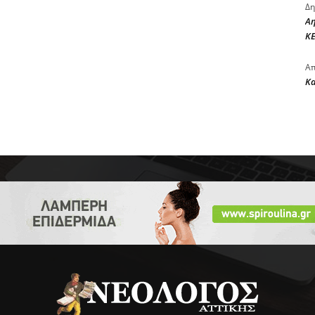
Δη
Αη
ΚΕ
Απ
Κ