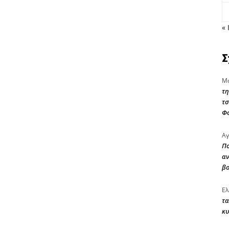
« 
Σ
Μα
τη
τσ
Φ
Αγ
Πο
αν
β
Ελ
τα
κυ