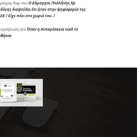
Ο Δήμαρχος Παλλήνης Χρ.
μήτρης Καρ.
στο
δόνης διαψεύδει ότι ήταν στην ψηφοφορία της
ΔΕ / Είχε πάει στο χωριό του..!
Όταν η Αυταρέσκεια νικά το
ογοήτευση
στο
αθήκον