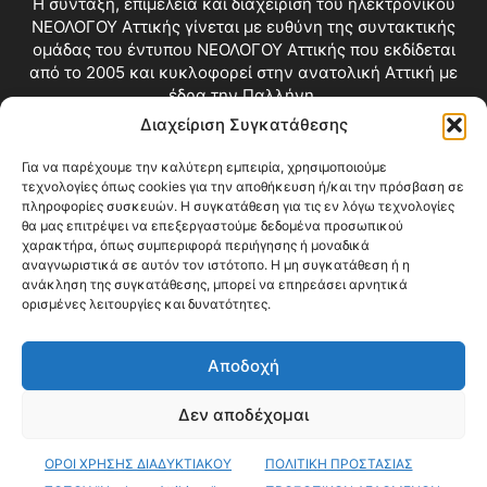
Η σύνταξη, επιμέλεια και διαχείριση του ηλεκτρονικού
ΝΕΟΛΟΓΟΥ Αττικής γίνεται με ευθύνη της συντακτικής
ομάδας του έντυπου ΝΕΟΛΟΓΟΥ Αττικής που εκδίδεται
από το 2005 και κυκλοφορεί στην ανατολική Αττική με
έδρα την Παλλήνη.
Διαχείριση Συγκατάθεσης
Επικοινωνία:
info@neologosattikis.gr
Για να παρέχουμε την καλύτερη εμπειρία, χρησιμοποιούμε
τεχνολογίες όπως cookies για την αποθήκευση ή/και την πρόσβαση σε
ΑΚΟΛΟΥΘΗΣΕ ΜΑΣ
πληροφορίες συσκευών. Η συγκατάθεση για τις εν λόγω τεχνολογίες
θα μας επιτρέψει να επεξεργαστούμε δεδομένα προσωπικού
χαρακτήρα, όπως συμπεριφορά περιήγησης ή μοναδικά
αναγνωριστικά σε αυτόν τον ιστότοπο. Η μη συγκατάθεση ή η
ανάκληση της συγκατάθεσης, μπορεί να επηρεάσει αρνητικά
ορισμένες λειτουργίες και δυνατότητες.
Αποδοχή
Δεν αποδέχομαι
Blog
Videos
Όροι Χρήσης
Επικοινωνία
ΟΡΟΙ ΧΡΗΣΗΣ ΔΙΑΔΥΚΤΙΑΚΟΥ
ΠΟΛΙΤΙΚΗ ΠΡΟΣΤΑΣΙΑΣ
© Copyright 2026 ΝΕΟΛΟΓΟΣ ΑΤΤΙΚΗΣ • All Rights Reserved •