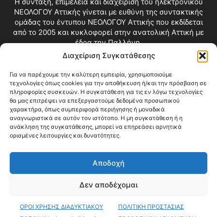
Η σύνταξη, επιμέλεια και διαχείριση του ηλεκτρονικού
ΝΕΟΛΟΓΟΥ Αττικής γίνεται με ευθύνη της συντακτικής
ομάδας του έντυπου ΝΕΟΛΟΓΟΥ Αττικής που εκδίδεται
από το 2005 και κυκλοφορεί στην ανατολική Αττική με
έδρα την Παλλήνη.
Διαχείριση Συγκατάθεσης
Επικοινωνία:
info@neologosattikis.gr
Για να παρέχουμε την καλύτερη εμπειρία, χρησιμοποιούμε
τεχνολογίες όπως cookies για την αποθήκευση ή/και την πρόσβαση σε
ΑΚΟΛΟΥΘΗΣΕ ΜΑΣ
πληροφορίες συσκευών. Η συγκατάθεση για τις εν λόγω τεχνολογίες
θα μας επιτρέψει να επεξεργαστούμε δεδομένα προσωπικού
χαρακτήρα, όπως συμπεριφορά περιήγησης ή μοναδικά
αναγνωριστικά σε αυτόν τον ιστότοπο. Η μη συγκατάθεση ή η
ανάκληση της συγκατάθεσης, μπορεί να επηρεάσει αρνητικά
ορισμένες λειτουργίες και δυνατότητες.
Αποδοχή
Δεν αποδέχομαι
Blog
Videos
Όροι Χρήσης
Επικοινωνία
ΟΡΟΙ ΧΡΗΣΗΣ ΔΙΑΔΥΚΤΙΑΚΟΥ
ΠΟΛΙΤΙΚΗ ΠΡΟΣΤΑΣΙΑΣ
© Copyright 2026 ΝΕΟΛΟΓΟΣ ΑΤΤΙΚΗΣ • All Rights Reserved •