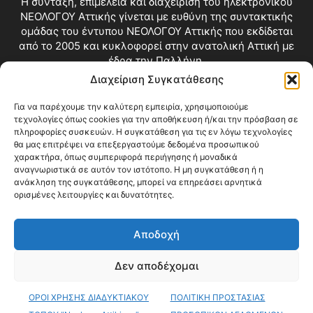
Η σύνταξη, επιμέλεια και διαχείριση του ηλεκτρονικού
ΝΕΟΛΟΓΟΥ Αττικής γίνεται με ευθύνη της συντακτικής
ομάδας του έντυπου ΝΕΟΛΟΓΟΥ Αττικής που εκδίδεται
από το 2005 και κυκλοφορεί στην ανατολική Αττική με
έδρα την Παλλήνη.
Διαχείριση Συγκατάθεσης
Επικοινωνία:
info@neologosattikis.gr
Για να παρέχουμε την καλύτερη εμπειρία, χρησιμοποιούμε
τεχνολογίες όπως cookies για την αποθήκευση ή/και την πρόσβαση σε
ΑΚΟΛΟΥΘΗΣΕ ΜΑΣ
πληροφορίες συσκευών. Η συγκατάθεση για τις εν λόγω τεχνολογίες
θα μας επιτρέψει να επεξεργαστούμε δεδομένα προσωπικού
χαρακτήρα, όπως συμπεριφορά περιήγησης ή μοναδικά
αναγνωριστικά σε αυτόν τον ιστότοπο. Η μη συγκατάθεση ή η
ανάκληση της συγκατάθεσης, μπορεί να επηρεάσει αρνητικά
ορισμένες λειτουργίες και δυνατότητες.
Αποδοχή
Δεν αποδέχομαι
Blog
Videos
Όροι Χρήσης
Επικοινωνία
ΟΡΟΙ ΧΡΗΣΗΣ ΔΙΑΔΥΚΤΙΑΚΟΥ
ΠΟΛΙΤΙΚΗ ΠΡΟΣΤΑΣΙΑΣ
© Copyright 2026 ΝΕΟΛΟΓΟΣ ΑΤΤΙΚΗΣ • All Rights Reserved •