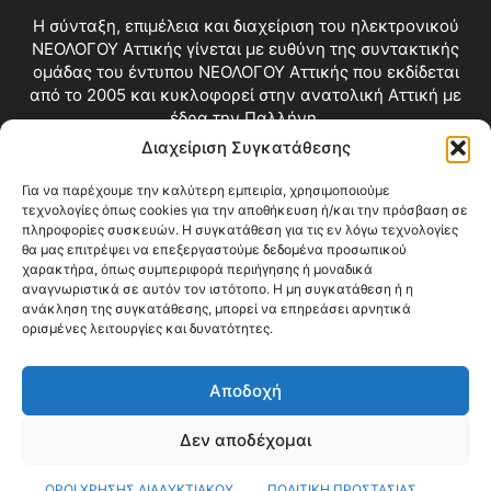
Η σύνταξη, επιμέλεια και διαχείριση του ηλεκτρονικού
ΝΕΟΛΟΓΟΥ Αττικής γίνεται με ευθύνη της συντακτικής
ομάδας του έντυπου ΝΕΟΛΟΓΟΥ Αττικής που εκδίδεται
από το 2005 και κυκλοφορεί στην ανατολική Αττική με
έδρα την Παλλήνη.
Διαχείριση Συγκατάθεσης
Επικοινωνία:
info@neologosattikis.gr
Για να παρέχουμε την καλύτερη εμπειρία, χρησιμοποιούμε
τεχνολογίες όπως cookies για την αποθήκευση ή/και την πρόσβαση σε
ΑΚΟΛΟΥΘΗΣΕ ΜΑΣ
πληροφορίες συσκευών. Η συγκατάθεση για τις εν λόγω τεχνολογίες
θα μας επιτρέψει να επεξεργαστούμε δεδομένα προσωπικού
χαρακτήρα, όπως συμπεριφορά περιήγησης ή μοναδικά
αναγνωριστικά σε αυτόν τον ιστότοπο. Η μη συγκατάθεση ή η
ανάκληση της συγκατάθεσης, μπορεί να επηρεάσει αρνητικά
ορισμένες λειτουργίες και δυνατότητες.
Αποδοχή
Δεν αποδέχομαι
Blog
Videos
Όροι Χρήσης
Επικοινωνία
ΟΡΟΙ ΧΡΗΣΗΣ ΔΙΑΔΥΚΤΙΑΚΟΥ
ΠΟΛΙΤΙΚΗ ΠΡΟΣΤΑΣΙΑΣ