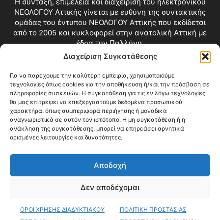
Η σύνταξη, επιμέλεια και διαχείριση του ηλεκτρονικού
ΝΕΟΛΟΓΟΥ Αττικής γίνεται με ευθύνη της συντακτικής
ομάδας του έντυπου ΝΕΟΛΟΓΟΥ Αττικής που εκδίδεται
από το 2005 και κυκλοφορεί στην ανατολική Αττική με
έδρα την Παλλήνη.
Διαχείριση Συγκατάθεσης
Επικοινωνία:
info@neologosattikis.gr
Για να παρέχουμε την καλύτερη εμπειρία, χρησιμοποιούμε
τεχνολογίες όπως cookies για την αποθήκευση ή/και την πρόσβαση σε
ΑΚΟΛΟΥΘΗΣΕ ΜΑΣ
πληροφορίες συσκευών. Η συγκατάθεση για τις εν λόγω τεχνολογίες
θα μας επιτρέψει να επεξεργαστούμε δεδομένα προσωπικού
χαρακτήρα, όπως συμπεριφορά περιήγησης ή μοναδικά
αναγνωριστικά σε αυτόν τον ιστότοπο. Η μη συγκατάθεση ή η
ανάκληση της συγκατάθεσης, μπορεί να επηρεάσει αρνητικά
ορισμένες λειτουργίες και δυνατότητες.
Αποδοχή
Δεν αποδέχομαι
Blog
Videos
Όροι Χρήσης
Επικοινωνία
ΟΡΟΙ ΧΡΗΣΗΣ ΔΙΑΔΥΚΤΙΑΚΟΥ
ΠΟΛΙΤΙΚΗ ΠΡΟΣΤΑΣΙΑΣ
© Copyright 2026 ΝΕΟΛΟΓΟΣ ΑΤΤΙΚΗΣ • All Rights Reserved •