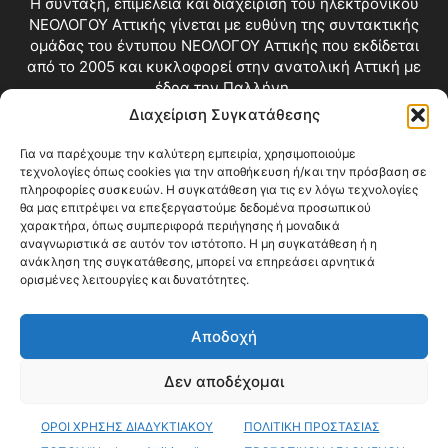
Η σύνταξη, επιμέλεια και διαχείριση του ηλεκτρονικού
ΝΕΟΛΟΓΟΥ Αττικής γίνεται με ευθύνη της συντακτικής
ομάδας του έντυπου ΝΕΟΛΟΓΟΥ Αττικής που εκδίδεται
από το 2005 και κυκλοφορεί στην ανατολική Αττική με
έδρα την Παλλήνη.
Διαχείριση Συγκατάθεσης
Επικοινωνία:
info@neologosattikis.gr
Για να παρέχουμε την καλύτερη εμπειρία, χρησιμοποιούμε
τεχνολογίες όπως cookies για την αποθήκευση ή/και την πρόσβαση σε
ΑΚΟΛΟΥΘΗΣΕ ΜΑΣ
πληροφορίες συσκευών. Η συγκατάθεση για τις εν λόγω τεχνολογίες
θα μας επιτρέψει να επεξεργαστούμε δεδομένα προσωπικού
χαρακτήρα, όπως συμπεριφορά περιήγησης ή μοναδικά
αναγνωριστικά σε αυτόν τον ιστότοπο. Η μη συγκατάθεση ή η
ανάκληση της συγκατάθεσης, μπορεί να επηρεάσει αρνητικά
ορισμένες λειτουργίες και δυνατότητες.
Αποδοχή
Δεν αποδέχομαι
Blog
Videos
Όροι Χρήσης
Επικοινωνία
ΟΡΟΙ ΧΡΗΣΗΣ ΔΙΑΔΥΚΤΙΑΚΟΥ
ΠΟΛΙΤΙΚΗ ΠΡΟΣΤΑΣΙΑΣ
© Copyright 2026 ΝΕΟΛΟΓΟΣ ΑΤΤΙΚΗΣ • All Rights Reserved •