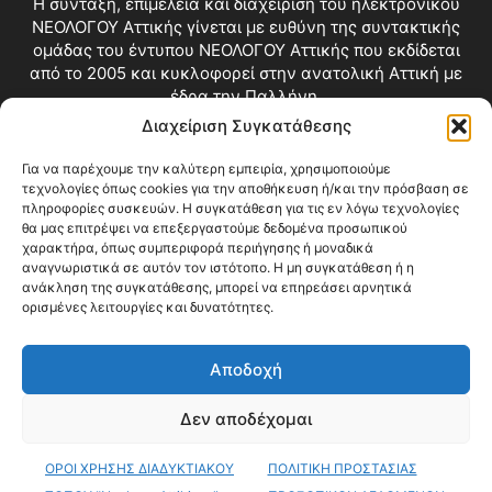
Η σύνταξη, επιμέλεια και διαχείριση του ηλεκτρονικού
ΝΕΟΛΟΓΟΥ Αττικής γίνεται με ευθύνη της συντακτικής
ομάδας του έντυπου ΝΕΟΛΟΓΟΥ Αττικής που εκδίδεται
από το 2005 και κυκλοφορεί στην ανατολική Αττική με
έδρα την Παλλήνη.
Διαχείριση Συγκατάθεσης
Επικοινωνία:
info@neologosattikis.gr
Για να παρέχουμε την καλύτερη εμπειρία, χρησιμοποιούμε
τεχνολογίες όπως cookies για την αποθήκευση ή/και την πρόσβαση σε
ΑΚΟΛΟΥΘΗΣΕ ΜΑΣ
πληροφορίες συσκευών. Η συγκατάθεση για τις εν λόγω τεχνολογίες
θα μας επιτρέψει να επεξεργαστούμε δεδομένα προσωπικού
χαρακτήρα, όπως συμπεριφορά περιήγησης ή μοναδικά
αναγνωριστικά σε αυτόν τον ιστότοπο. Η μη συγκατάθεση ή η
ανάκληση της συγκατάθεσης, μπορεί να επηρεάσει αρνητικά
ορισμένες λειτουργίες και δυνατότητες.
Αποδοχή
Δεν αποδέχομαι
Blog
Videos
Όροι Χρήσης
Επικοινωνία
ΟΡΟΙ ΧΡΗΣΗΣ ΔΙΑΔΥΚΤΙΑΚΟΥ
ΠΟΛΙΤΙΚΗ ΠΡΟΣΤΑΣΙΑΣ
© Copyright 2026 ΝΕΟΛΟΓΟΣ ΑΤΤΙΚΗΣ • All Rights Reserved •