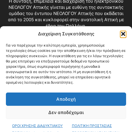
Η σύνταξη, επιμέλεια και διαχείριση του ηλεκτρονικού
ΝΕΟΛΟΓΟΥ Αττικής γίνεται με ευθύνη της συντακτικής
ομάδας του έντυπου ΝΕΟΛΟΓΟΥ Αττικής που εκδίδεται
από το 2005 και κυκλοφορεί στην ανατολική Αττική με
έδρα την Παλλήνη.
Διαχείριση Συγκατάθεσης
Επικοινωνία:
info@neologosattikis.gr
Για να παρέχουμε την καλύτερη εμπειρία, χρησιμοποιούμε
τεχνολογίες όπως cookies για την αποθήκευση ή/και την πρόσβαση σε
ΑΚΟΛΟΥΘΗΣΕ ΜΑΣ
πληροφορίες συσκευών. Η συγκατάθεση για τις εν λόγω τεχνολογίες
θα μας επιτρέψει να επεξεργαστούμε δεδομένα προσωπικού
χαρακτήρα, όπως συμπεριφορά περιήγησης ή μοναδικά
αναγνωριστικά σε αυτόν τον ιστότοπο. Η μη συγκατάθεση ή η
ανάκληση της συγκατάθεσης, μπορεί να επηρεάσει αρνητικά
ορισμένες λειτουργίες και δυνατότητες.
Αποδοχή
Δεν αποδέχομαι
Blog
Videos
Όροι Χρήσης
Επικοινωνία
ΟΡΟΙ ΧΡΗΣΗΣ ΔΙΑΔΥΚΤΙΑΚΟΥ
ΠΟΛΙΤΙΚΗ ΠΡΟΣΤΑΣΙΑΣ
© Copyright 2026 ΝΕΟΛΟΓΟΣ ΑΤΤΙΚΗΣ • All Rights Reserved •