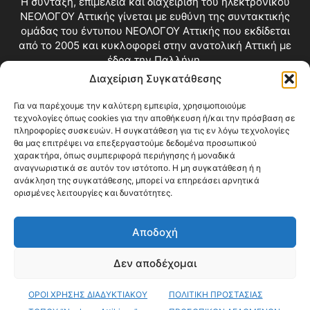
Η σύνταξη, επιμέλεια και διαχείριση του ηλεκτρονικού
ΝΕΟΛΟΓΟΥ Αττικής γίνεται με ευθύνη της συντακτικής
ομάδας του έντυπου ΝΕΟΛΟΓΟΥ Αττικής που εκδίδεται
από το 2005 και κυκλοφορεί στην ανατολική Αττική με
έδρα την Παλλήνη.
Διαχείριση Συγκατάθεσης
Επικοινωνία:
info@neologosattikis.gr
Για να παρέχουμε την καλύτερη εμπειρία, χρησιμοποιούμε
τεχνολογίες όπως cookies για την αποθήκευση ή/και την πρόσβαση σε
ΑΚΟΛΟΥΘΗΣΕ ΜΑΣ
πληροφορίες συσκευών. Η συγκατάθεση για τις εν λόγω τεχνολογίες
θα μας επιτρέψει να επεξεργαστούμε δεδομένα προσωπικού
χαρακτήρα, όπως συμπεριφορά περιήγησης ή μοναδικά
αναγνωριστικά σε αυτόν τον ιστότοπο. Η μη συγκατάθεση ή η
ανάκληση της συγκατάθεσης, μπορεί να επηρεάσει αρνητικά
ορισμένες λειτουργίες και δυνατότητες.
Αποδοχή
Δεν αποδέχομαι
Blog
Videos
Όροι Χρήσης
Επικοινωνία
ΟΡΟΙ ΧΡΗΣΗΣ ΔΙΑΔΥΚΤΙΑΚΟΥ
ΠΟΛΙΤΙΚΗ ΠΡΟΣΤΑΣΙΑΣ
© Copyright 2026 ΝΕΟΛΟΓΟΣ ΑΤΤΙΚΗΣ • All Rights Reserved •