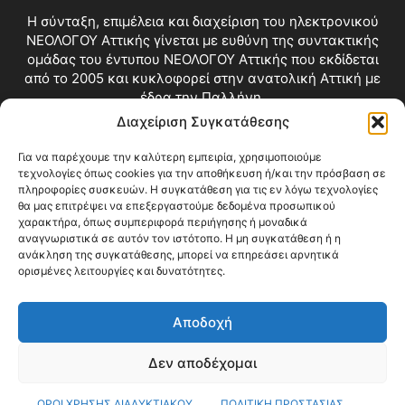
Η σύνταξη, επιμέλεια και διαχείριση του ηλεκτρονικού
ΝΕΟΛΟΓΟΥ Αττικής γίνεται με ευθύνη της συντακτικής
ομάδας του έντυπου ΝΕΟΛΟΓΟΥ Αττικής που εκδίδεται
από το 2005 και κυκλοφορεί στην ανατολική Αττική με
έδρα την Παλλήνη.
Διαχείριση Συγκατάθεσης
Επικοινωνία:
info@neologosattikis.gr
Για να παρέχουμε την καλύτερη εμπειρία, χρησιμοποιούμε
τεχνολογίες όπως cookies για την αποθήκευση ή/και την πρόσβαση σε
ΑΚΟΛΟΥΘΗΣΕ ΜΑΣ
πληροφορίες συσκευών. Η συγκατάθεση για τις εν λόγω τεχνολογίες
θα μας επιτρέψει να επεξεργαστούμε δεδομένα προσωπικού
χαρακτήρα, όπως συμπεριφορά περιήγησης ή μοναδικά
αναγνωριστικά σε αυτόν τον ιστότοπο. Η μη συγκατάθεση ή η
ανάκληση της συγκατάθεσης, μπορεί να επηρεάσει αρνητικά
ορισμένες λειτουργίες και δυνατότητες.
Αποδοχή
Δεν αποδέχομαι
Blog
Videos
Όροι Χρήσης
Επικοινωνία
ΟΡΟΙ ΧΡΗΣΗΣ ΔΙΑΔΥΚΤΙΑΚΟΥ
ΠΟΛΙΤΙΚΗ ΠΡΟΣΤΑΣΙΑΣ