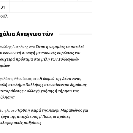
31
Ιούλ
χόλια Αναγνωστών
Όταν η νομιμότητα απειλεί
νώλης Λυτράκης
στο
ν κοινωνική συνοχή με ποινικές κυρώσεις και
ουχτερά πρόστιμα στα μέλη των Συλλογικών
ορέων
Η δωρεά της Δέσποινας
γελάκης Αθανάσιος
στο
υλή στο Δήμο Παλλήνης στο επίκεντρο δημόσιας
τιπαράθεσης / Αλλαγή χρήσης ή τήρηση της
ούλησης;
Ήρθε η σειρά της Λεωφ. Μαραθώνος για
ένη Α.
στο
 έργα της αποχέτευσης! Ποιες οι πρώτες
κλοφοριακές ρυθμίσεις