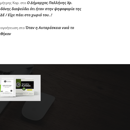
Ο Δήμαρχος Παλλήνης Χρ.
μήτρης Καρ.
στο
δόνης διαψεύδει ότι ήταν στην ψηφοφορία της
ΔΕ / Είχε πάει στο χωριό του..!
Όταν η Αυταρέσκεια νικά το
ογοήτευση
στο
αθήκον