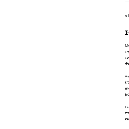
« 
Σ
Μα
τη
τσ
Φ
Αγ
Πο
αν
β
Ελ
τα
κυ