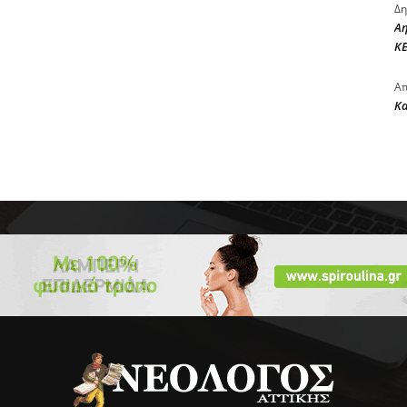
Δη
Αη
ΚΕ
Απ
Κ