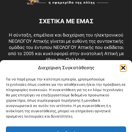
ΣΧΕΤΙΚΑ ΜΕ ΕΜΑΣ
Η σύνταξη, επιμέλεια και διαχείριση του ηλεκτρονικού
ΝΕΟΛΟΓΟΥ Αττικής γίνεται με ευθύνη της συντακτικής
ομάδας του έντυπου ΝΕΟΛΟΓΟΥ Αττικής που εκδίδεται
από το 2005 και κυκλοφορεί στην ανατολική Αττική με
έδρα την Παλλήνη.
Διαχείριση Συγκατάθεσης
Επικοινωνία:
info@neologosattikis.gr
Για να παρέχουμε την καλύτερη εμπειρία, χρησιμοποιούμε
τεχνολογίες όπως cookies για την αποθήκευση ή/και την πρόσβαση σε
ΑΚΟΛΟΥΘΗΣΕ ΜΑΣ
πληροφορίες συσκευών. Η συγκατάθεση για τις εν λόγω τεχνολογίες
θα μας επιτρέψει να επεξεργαστούμε δεδομένα προσωπικού
χαρακτήρα, όπως συμπεριφορά περιήγησης ή μοναδικά
αναγνωριστικά σε αυτόν τον ιστότοπο. Η μη συγκατάθεση ή η
ανάκληση της συγκατάθεσης, μπορεί να επηρεάσει αρνητικά
ορισμένες λειτουργίες και δυνατότητες.