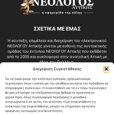
ΣΧΕΤΙΚΑ ΜΕ ΕΜΑΣ
Η σύνταξη, επιμέλεια και διαχείριση του ηλεκτρονικού
ΝΕΟΛΟΓΟΥ Αττικής γίνεται με ευθύνη της συντακτικής
ομάδας του έντυπου ΝΕΟΛΟΓΟΥ Αττικής που εκδίδεται
από το 2005 και κυκλοφορεί στην ανατολική Αττική με
έδρα την Παλλήνη.
Διαχείριση Συγκατάθεσης
Επικοινωνία:
info@neologosattikis.gr
Για να παρέχουμε την καλύτερη εμπειρία, χρησιμοποιούμε
τεχνολογίες όπως cookies για την αποθήκευση ή/και την πρόσβαση σε
ΑΚΟΛΟΥΘΗΣΕ ΜΑΣ
πληροφορίες συσκευών. Η συγκατάθεση για τις εν λόγω τεχνολογίες
θα μας επιτρέψει να επεξεργαστούμε δεδομένα προσωπικού
χαρακτήρα, όπως συμπεριφορά περιήγησης ή μοναδικά
αναγνωριστικά σε αυτόν τον ιστότοπο. Η μη συγκατάθεση ή η
ανάκληση της συγκατάθεσης, μπορεί να επηρεάσει αρνητικά
ορισμένες λειτουργίες και δυνατότητες.