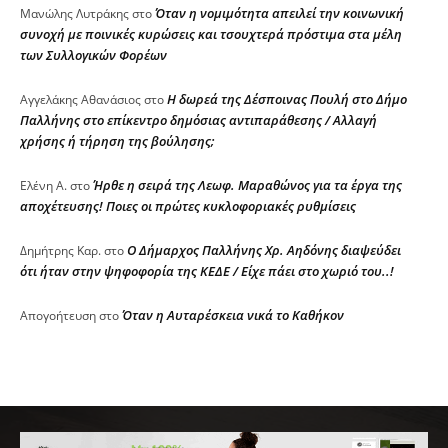
Όταν η νομιμότητα απειλεί την κοινωνική
Μανώλης Λυτράκης
στο
συνοχή με ποινικές κυρώσεις και τσουχτερά πρόστιμα στα μέλη
των Συλλογικών Φορέων
Η δωρεά της Δέσποινας Πουλή στο Δήμο
Αγγελάκης Αθανάσιος
στο
Παλλήνης στο επίκεντρο δημόσιας αντιπαράθεσης / Αλλαγή
χρήσης ή τήρηση της βούλησης;
Ήρθε η σειρά της Λεωφ. Μαραθώνος για τα έργα της
Ελένη Α.
στο
αποχέτευσης! Ποιες οι πρώτες κυκλοφοριακές ρυθμίσεις
Ο Δήμαρχος Παλλήνης Χρ. Αηδόνης διαψεύδει
Δημήτρης Καρ.
στο
ότι ήταν στην ψηφοφορία της ΚΕΔΕ / Είχε πάει στο χωριό του..!
Όταν η Αυταρέσκεια νικά το Καθήκον
Απογοήτευση
στο