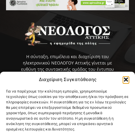
Η σύνταξη, επιμέλεια και διαχείριση του
ηλεκτρονικού ΝΕΟΛΟΓΟΥ Αττικής γίνεται με
ευθύνη της συντακτικής ομάδας του έντυπου
ΝΕΟΛΟΓΟΥ Αττικής που εκδίδεται από το 2005
Διαχείριση Συγκατάθεσης
και κυκλοφορεί στην ανατολική Αττική με έδρα
την Παλλήνη.
Για να παρέχουμε την καλύτερη εμπειρία, χρησιμοποιούμε
τεχνολογίες όπως cookies για την αποθήκευση ή/και την πρόσβαση σε
Επικοινωνία:
info@neologosattikis.gr
πληροφορίες συσκευών. Η συγκατάθεση για τις εν λόγω τεχνολογίες
θα μας επιτρέψει να επεξεργαστούμε δεδομένα προσωπικού
χαρακτήρα, όπως συμπεριφορά περιήγησης ή μοναδικά
αναγνωριστικά σε αυτόν τον ιστότοπο. Η μη συγκατάθεση ή η
ανάκληση της συγκατάθεσης, μπορεί να επηρεάσει αρνητικά
ορισμένες λειτουργίες και δυνατότητες.