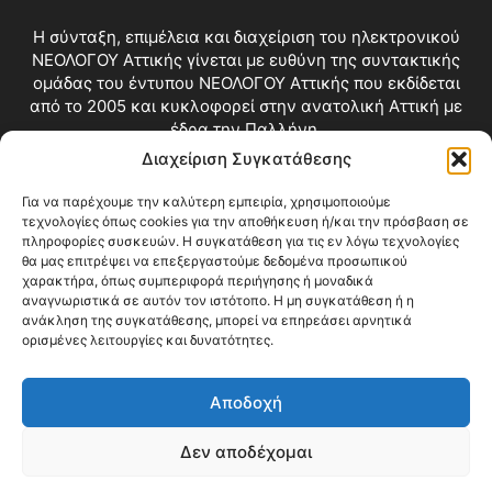
Η σύνταξη, επιμέλεια και διαχείριση του ηλεκτρονικού
ΝΕΟΛΟΓΟΥ Αττικής γίνεται με ευθύνη της συντακτικής
ομάδας του έντυπου ΝΕΟΛΟΓΟΥ Αττικής που εκδίδεται
από το 2005 και κυκλοφορεί στην ανατολική Αττική με
έδρα την Παλλήνη.
Διαχείριση Συγκατάθεσης
Επικοινωνία:
info@neologosattikis.gr
Για να παρέχουμε την καλύτερη εμπειρία, χρησιμοποιούμε
τεχνολογίες όπως cookies για την αποθήκευση ή/και την πρόσβαση σε
ΑΚΟΛΟΥΘΗΣΕ ΜΑΣ
πληροφορίες συσκευών. Η συγκατάθεση για τις εν λόγω τεχνολογίες
θα μας επιτρέψει να επεξεργαστούμε δεδομένα προσωπικού
χαρακτήρα, όπως συμπεριφορά περιήγησης ή μοναδικά
αναγνωριστικά σε αυτόν τον ιστότοπο. Η μη συγκατάθεση ή η
ανάκληση της συγκατάθεσης, μπορεί να επηρεάσει αρνητικά
ορισμένες λειτουργίες και δυνατότητες.
Αποδοχή
Δεν αποδέχομαι
Blog
Videos
Όροι Χρήσης
Επικοινωνία