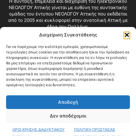
Η σύνταξη, επιμέλεια και διαχείριση του ηλεκτρονικού
ΝΕΟΛΟΓΟΥ Αττικής γίνεται με ευθύνη της συντακτικής
ομάδας του έντυπου ΝΕΟΛΟΓΟΥ Αττικής που εκδίδεται
από το 2005 και κυκλοφορεί στην ανατολική Αττική με
έδρα την Παλλήνη.
Διαχείριση Συγκατάθεσης
Επικοινωνία:
info@neologosattikis.gr
Για να παρέχουμε την καλύτερη εμπειρία, χρησιμοποιούμε
τεχνολογίες όπως cookies για την αποθήκευση ή/και την πρόσβαση σε
ΑΚΟΛΟΥΘΗΣΕ ΜΑΣ
πληροφορίες συσκευών. Η συγκατάθεση για τις εν λόγω τεχνολογίες
θα μας επιτρέψει να επεξεργαστούμε δεδομένα προσωπικού
χαρακτήρα, όπως συμπεριφορά περιήγησης ή μοναδικά
αναγνωριστικά σε αυτόν τον ιστότοπο. Η μη συγκατάθεση ή η
ανάκληση της συγκατάθεσης, μπορεί να επηρεάσει αρνητικά
ορισμένες λειτουργίες και δυνατότητες.
Αποδοχή
Δεν αποδέχομαι
Blog
Videos
Όροι Χρήσης
Επικοινωνία
ΟΡΟΙ ΧΡΗΣΗΣ ΔΙΑΔΥΚΤΙΑΚΟΥ
ΠΟΛΙΤΙΚΗ ΠΡΟΣΤΑΣΙΑΣ
© Copyright 2026 ΝΕΟΛΟΓΟΣ ΑΤΤΙΚΗΣ • All Rights Reserved •